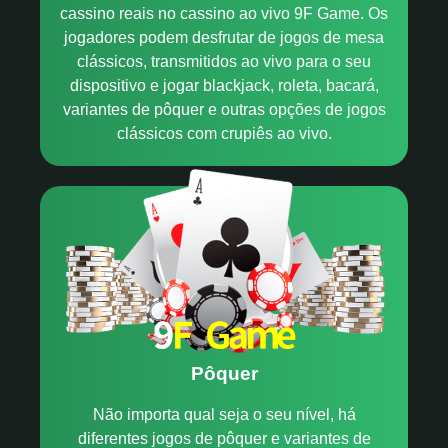
cassino reais no cassino ao vivo 9F Game. Os
jogadores podem desfrutar de jogos de mesa
clássicos, transmitidos ao vivo para o seu
dispositivo e jogar blackjack, roleta, bacará,
variantes de pôquer e outras opções de jogos
clássicos com crupiês ao vivo.
Pôquer
Não importa qual seja o seu nível, há
diferentes jogos de pôquer e variantes de