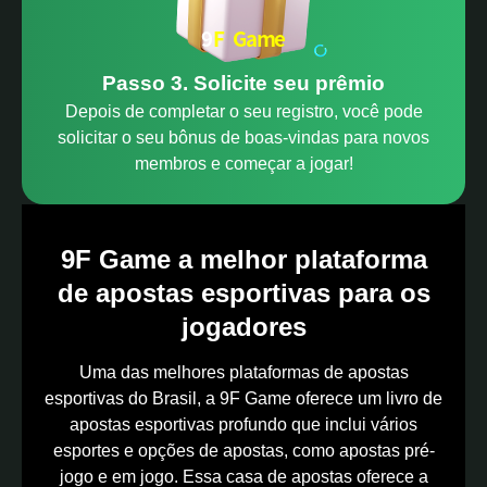
Passo 3. Solicite seu prêmio
Depois de completar o seu registro, você pode
solicitar o seu bônus de boas-vindas para novos
membros e começar a jogar!
9F Game a melhor plataforma
de apostas esportivas para os
jogadores
Uma das melhores plataformas de apostas
esportivas do Brasil, a 9F Game oferece um livro de
apostas esportivas profundo que inclui vários
esportes e opções de apostas, como apostas pré-
jogo e em jogo. Essa casa de apostas oferece a