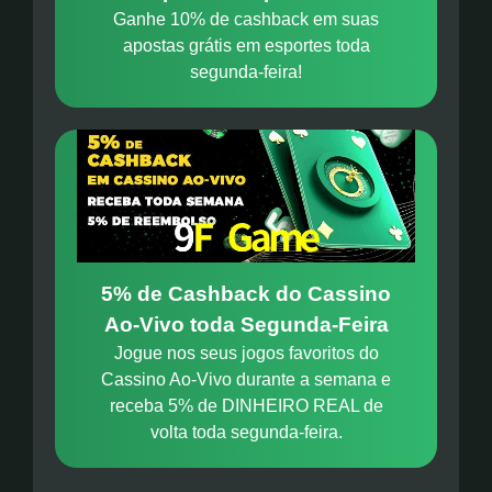
Ganhe 10% de cashback em suas
apostas grátis em esportes toda
segunda-feira!
5% de Cashback do Cassino
Ao-Vivo toda Segunda-Feira
Jogue nos seus jogos favoritos do
Cassino Ao-Vivo durante a semana e
receba 5% de DINHEIRO REAL de
volta toda segunda-feira.