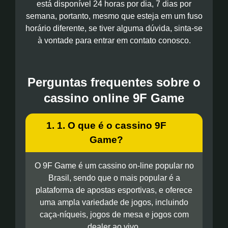
está disponível 24 horas por dia, 7 dias por
semana, portanto, mesmo que esteja em um fuso
horário diferente, se tiver alguma dúvida, sinta-se
à vontade para entrar em contato conosco.
Perguntas frequentes sobre o
cassino online 9F Game
1. 1. O que é o cassino 9F
Game?
O 9F Game é um cassino on-line popular no
Brasil, sendo que o mais popular é a
plataforma de apostas esportivas, e oferece
uma ampla variedade de jogos, incluindo
caça-níqueis, jogos de mesa e jogos com
dealer ao vivo.