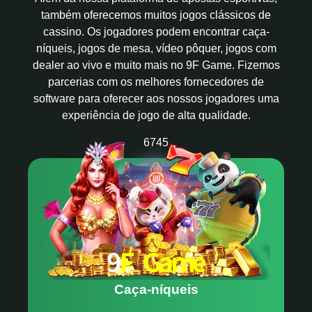
também oferecemos muitos jogos clássicos de
cassino. Os jogadores podem encontrar caça-
níqueis, jogos de mesa, vídeo pôquer, jogos com
dealer ao vivo e muito mais no 9F Game. Fizemos
parcerias com os melhores fornecedores de
software para oferecer aos nossos jogadores uma
experiência de jogo de alta qualidade.
6745
Caça-níqueis