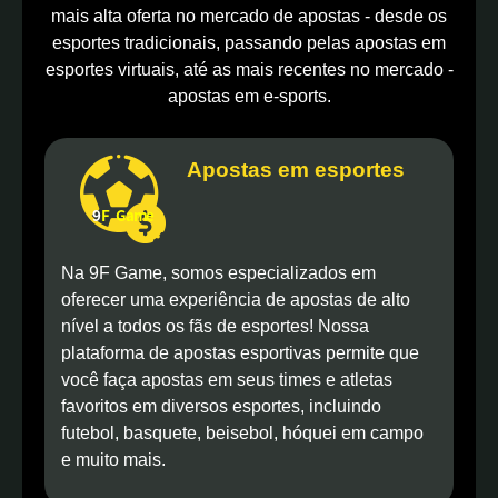
mais alta oferta no mercado de apostas - desde os
esportes tradicionais, passando pelas apostas em
esportes virtuais, até as mais recentes no mercado -
apostas em e-sports.
Apostas em esportes
Na 9F Game, somos especializados em
oferecer uma experiência de apostas de alto
nível a todos os fãs de esportes! Nossa
plataforma de apostas esportivas permite que
você faça apostas em seus times e atletas
favoritos em diversos esportes, incluindo
futebol, basquete, beisebol, hóquei em campo
e muito mais.