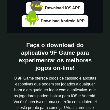
Download iOS APP
Download Android APP
Faça o download do
aplicativo 9F Game para
experimentar os melhores
jogos on-line!
O 9F Game oferece jogos de cassino e apostas
esportivas que podem ser jogados a qualquer
hora e em qualquer lugar com o aplicativo, que
os jogadores podem baixar para iOS e Android.
Você só precisa de uma conexão com a Internet
e está pronto para começar! Atualizaremos e