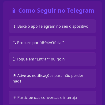
📱 Como Seguir no Telegram
📱 Baixe o app Telegram no seu dispositivo
🔍 Procure por "@94AOficial"
👆 Toque em "Entrar" ou "Join"
🔔 Ative as notificações para não perder
nada
💬 Participe das conversas e interaja