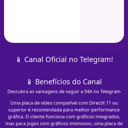
📱 Canal Oficial no Telegram!
📱 Benefícios do Canal
Descubra as vantagens de seguir a 94A no Telegram
Uma placa de vídeo compatível com DirectX 11 ou
superior é recomendada para melhor performance
gráfica. O cliente funciona com gráficos integrados,
mas para jogos com gráficos intensivos, uma placa de