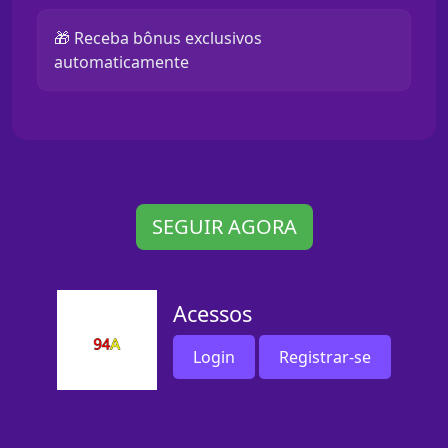
🎁 Receba bônus exclusivos
automaticamente
SEGUIR AGORA
Acessos
Login
Registrar-se