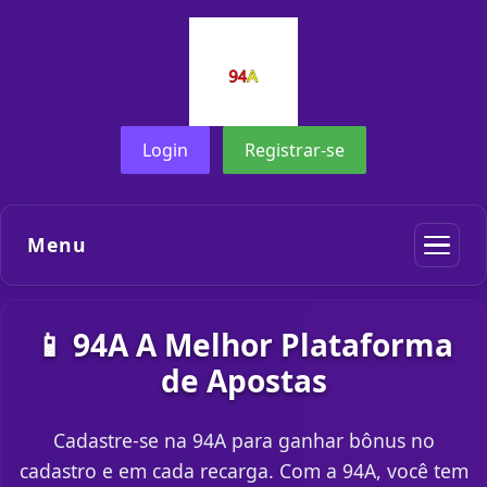
Login
Registrar-se
Menu
📱 94A A Melhor Plataforma
de Apostas
Cadastre-se na 94A para ganhar bônus no
cadastro e em cada recarga. Com a 94A, você tem