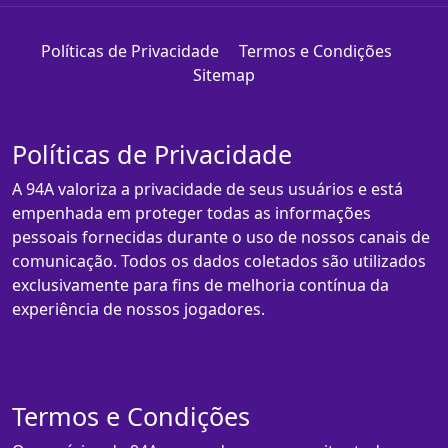
Políticas de Privacidade
Termos e Condições
Sitemap
Políticas de Privacidade
A 94A valoriza a privacidade de seus usuários e está
empenhada em proteger todas as informações
pessoais fornecidas durante o uso de nossos canais de
comunicação. Todos os dados coletados são utilizados
exclusivamente para fins de melhoria contínua da
experiência de nossos jogadores.
Termos e Condições