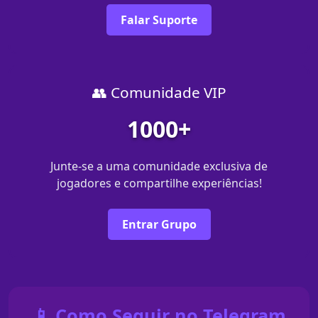
Falar Suporte
👥 Comunidade VIP
1000+
Junte-se a uma comunidade exclusiva de
jogadores e compartilhe experiências!
Entrar Grupo
📱 Como Seguir no Telegram