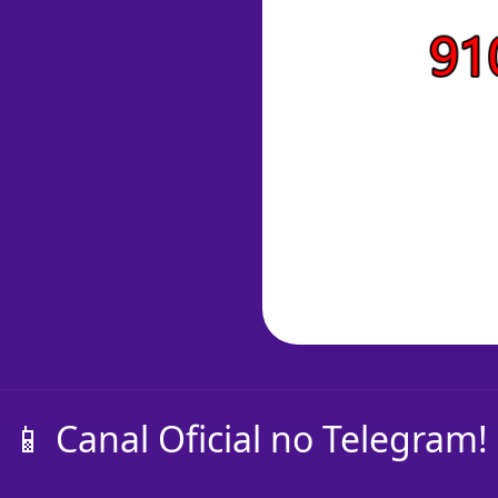
📱 Canal Oficial no Telegram!