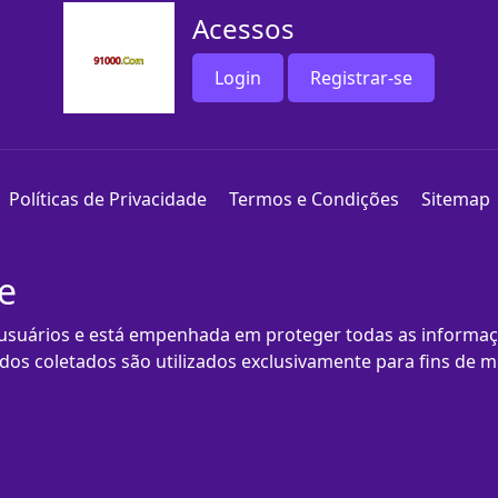
Acessos
Login
Registrar-se
Políticas de Privacidade
Termos e Condições
Sitemap
de
s usuários e está empenhada em proteger todas as informaç
os coletados são utilizados exclusivamente para fins de m