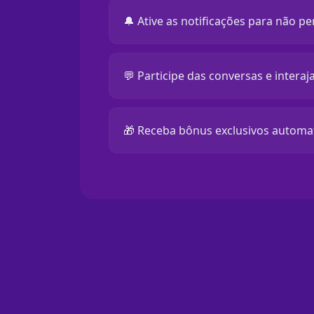
🔔 Ative as notificações para não p
💬 Participe das conversas e interaj
🎁 Receba bônus exclusivos autom