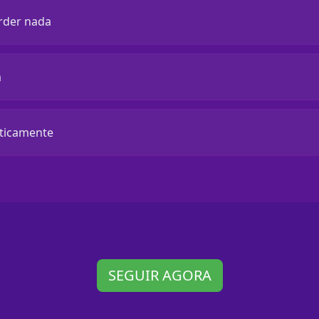
erder nada
a
aticamente
SEGUIR AGORA