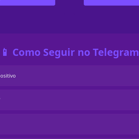
📱 Como Seguir no Telegram
ositivo
"