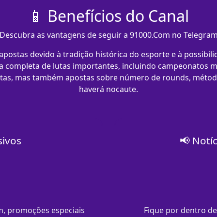
📱 Benefícios do Canal
Descubra as vantagens de seguir a 91000.Com no Telegra
postas devido à tradição histórica do esporte e à possibi
a completa de lutas importantes, incluindo campeonatos mu
utas, mas também apostas sobre número de rounds, método
haverá nocaute.
sivos
📢 Notí
m, promoções especiais
Fique por dentro d