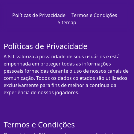
Políticas de Privacidade
Termos e Condições
Sitemap
Políticas de Privacidade
A 8LL valoriza a privacidade de seus usuários e está
empenhada em proteger todas as informações
pessoais fornecidas durante o uso de nossos canais de
comunicação. Todos os dados coletados são utilizados
exclusivamente para fins de melhoria contínua da
experiência de nossos jogadores.
Termos e Condições