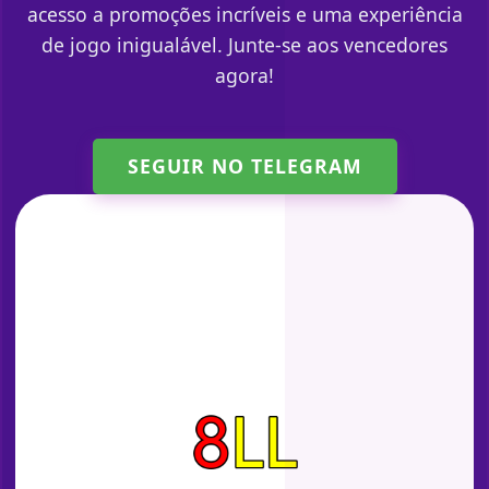
acesso a promoções incríveis e uma experiência
de jogo inigualável. Junte-se aos vencedores
agora!
SEGUIR NO TELEGRAM