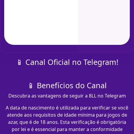
📱 Canal Oficial no Telegram!
📱 Benefícios do Canal
Descubra as vantagens de seguir a 8LL no Telegram
A data de nascimento é utilizada para verificar se você
atende aos requisitos de idade mínima para jogos de
azar, que é de 18 anos. Esta verificação é obrigatória
por lei e é essencial para manter a conformidade