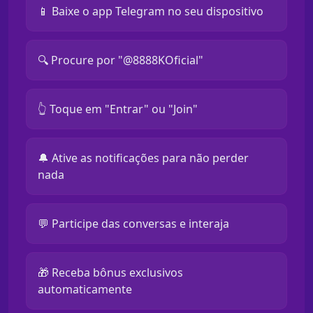
📱 Baixe o app Telegram no seu dispositivo
🔍 Procure por "@8888KOficial"
👆 Toque em "Entrar" ou "Join"
🔔 Ative as notificações para não perder
nada
💬 Participe das conversas e interaja
🎁 Receba bônus exclusivos
automaticamente