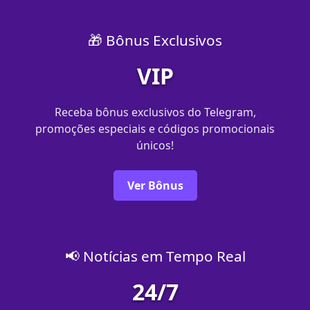
🎁 Bônus Exclusivos
VIP
Receba bônus exclusivos do Telegram,
promoções especiais e códigos promocionais
únicos!
Ver Bônus
📢 Notícias em Tempo Real
24/7