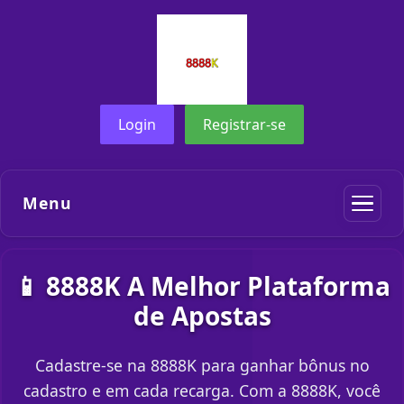
Login
Registrar-se
Menu
📱 8888K A Melhor Plataforma
de Apostas
Cadastre-se na 8888K para ganhar bônus no
cadastro e em cada recarga. Com a 8888K, você