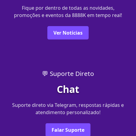
Fique por dentro de todas as novidades,
promoções e eventos da 8888K em tempo real!
Ver Notícias
💬 Suporte Direto
Chat
Suporte direto via Telegram, respostas rápidas e
atendimento personalizado!
Falar Suporte