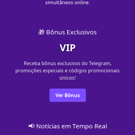
simultâneos online.
🎁 Bônus Exclusivos
VIP
Receba bônus exclusivos do Telegram,
promoções especiais e códigos promocionais
únicos!
Ver Bônus
📢 Notícias em Tempo Real