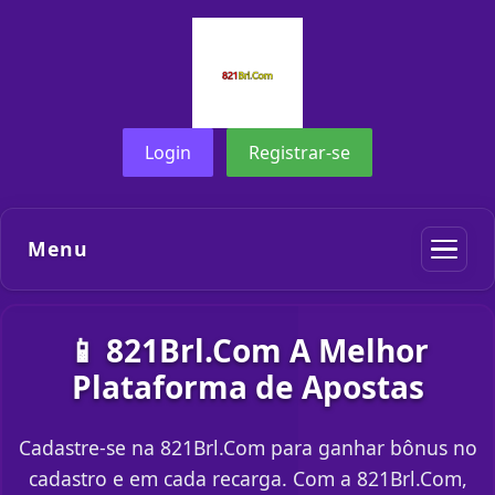
Login
Registrar-se
Menu
📱 821Brl.Com A Melhor
Plataforma de Apostas
Cadastre-se na 821Brl.Com para ganhar bônus no
cadastro e em cada recarga. Com a 821Brl.Com,