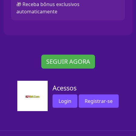
🎁 Receba bônus exclusivos
automaticamente
SEGUIR AGORA
Acessos
Login
Registrar-se