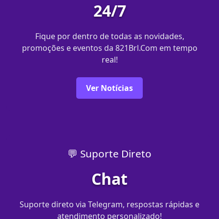
24/7
Fique por dentro de todas as novidades,
promoções e eventos da 821Brl.Com em tempo
real!
Ver Notícias
💬 Suporte Direto
Chat
Suporte direto via Telegram, respostas rápidas e
atendimento personalizado!