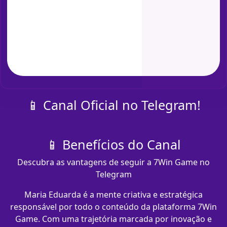
📱 Canal Oficial no Telegram!
📱 Benefícios do Canal
Descubra as vantagens de seguir a 7Win Game no
Telegram
Maria Eduarda é a mente criativa e estratégica
responsável por todo o conteúdo da plataforma 7Win
Game. Com uma trajetória marcada por inovação e