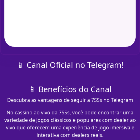
📱 Canal Oficial no Telegram!
📱 Benefícios do Canal
Descubra as vantagens de seguir a 7SSs no Telegram
No cassino ao vivo da 7SSs, você pode encontrar uma
variedade de jogos clássicos e populares com dealer ao
vivo que oferecem uma experiência de jogo imersiva e
interativa com dealers reais.