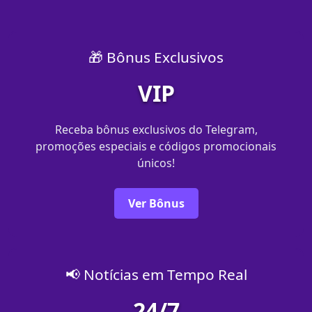
🎁 Bônus Exclusivos
VIP
Receba bônus exclusivos do Telegram,
promoções especiais e códigos promocionais
únicos!
Ver Bônus
📢 Notícias em Tempo Real
24/7