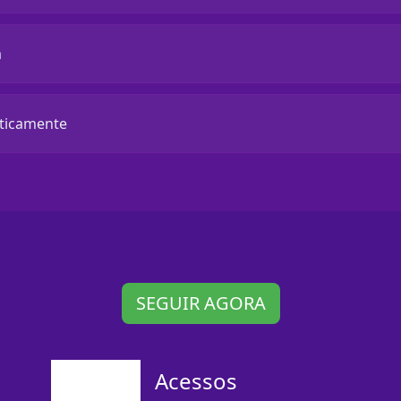
a
aticamente
SEGUIR AGORA
Acessos