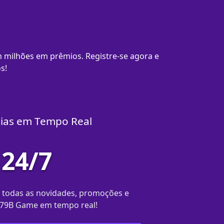
m milhões em prêmios. Registre-se agora e
s!
cias em Tempo Real
24/7
e todas as novidades, promoções e
 79B Game em tempo real!