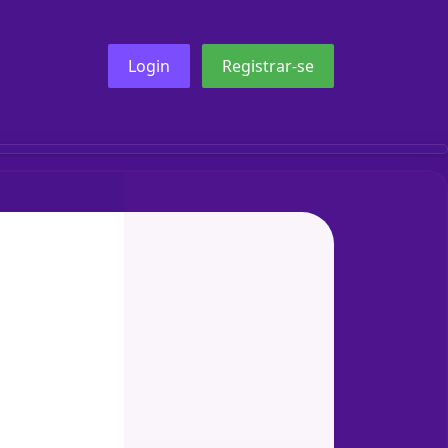
Login
Registrar-se