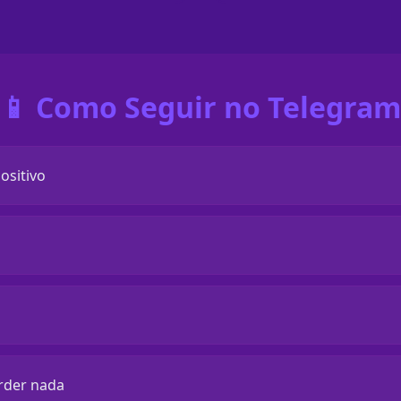
📱 Como Seguir no Telegram
ositivo
erder nada