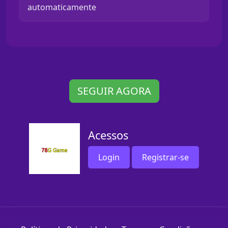
automaticamente
SEGUIR AGORA
Acessos
Login
Registrar-se