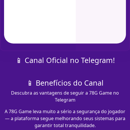
📱 Canal Oficial no Telegram!
📱 Benefícios do Canal
Descubra as vantagens de seguir a 78G Game no
Telegram
A 78G Game leva muito a sério a segurança do jogador
— a plataforma segue melhorando seus sistemas para
garantir total tranquilidade.