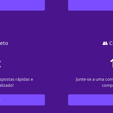
reto
👥 
t
espostas rápidas e
Junte-se a uma com
lizado!
compa
e