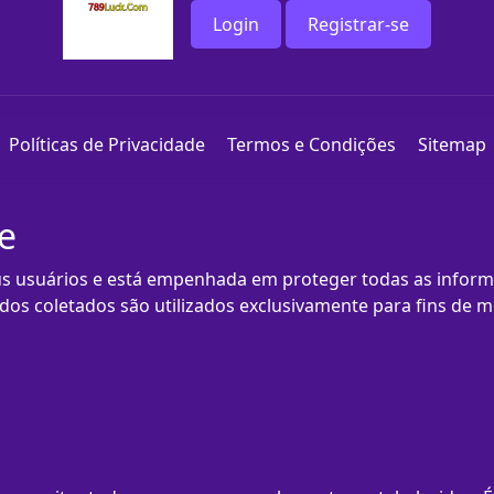
Login
Registrar-se
Políticas de Privacidade
Termos e Condições
Sitemap
de
eus usuários e está empenhada em proteger todas as inform
os coletados são utilizados exclusivamente para fins de m