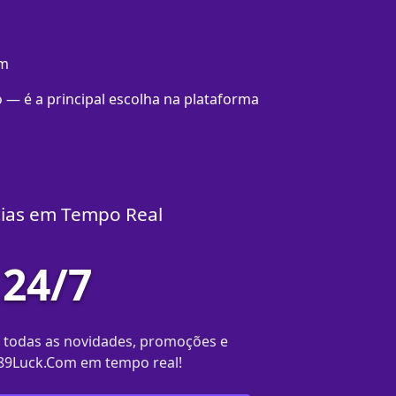
am
o — é a principal escolha na plataforma
cias em Tempo Real
24/7
e todas as novidades, promoções e
89Luck.Com em tempo real!