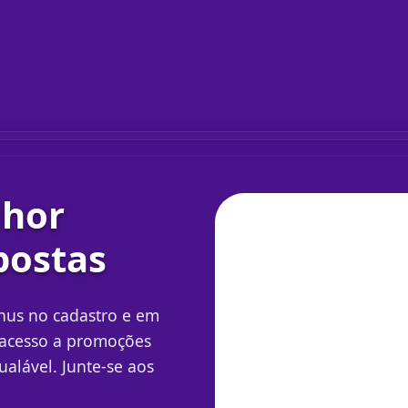
lhor
postas
nus no cadastro e em
 acesso a promoções
ualável. Junte-se aos