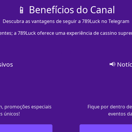
📱 Benefícios do Canal
Descubra as vantagens de seguir a 789Luck no Telegram
entes; a 789Luck oferece uma experiência de cassino supre
sivos
📢 Notí
m, promoções especiais
Fique por dentro d
s únicos!
eventos d