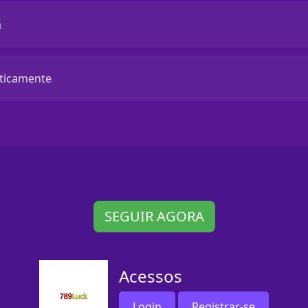
a
aticamente
SEGUIR AGORA
Acessos
Login
Registrar-se