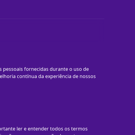
s pessoais fornecidas durante o uso de
elhoria contínua da experiência de nossos
rtante ler e entender todos os termos