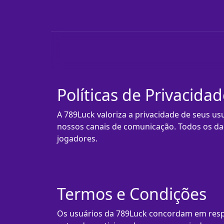
Políticas de Privacida
A 789Luck valoriza a privacidade de seus u
nossos canais de comunicação. Todos os dad
jogadores.
Termos e Condições
Os usuários da 789Luck concordam em respei