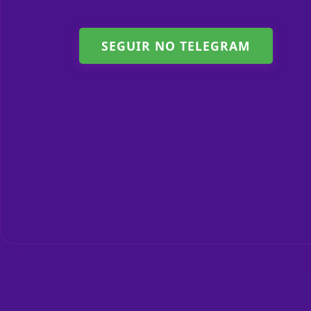
SEGUIR NO TELEGRAM