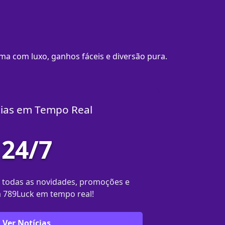
ma com luxo, ganhos fáceis e diversão pura.
cias em Tempo Real
24/7
e todas as novidades, promoções e
a 789Luck em tempo real!
Ver Notícias