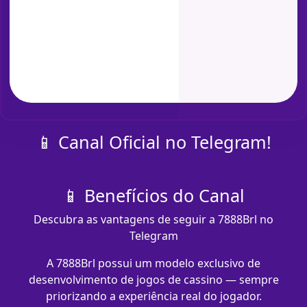
📱 Canal Oficial no Telegram!
📱 Benefícios do Canal
Descubra as vantagens de seguir a 7888Brl no
Telegram
A 7888Brl possui um modelo exclusivo de
desenvolvimento de jogos de cassino — sempre
priorizando a experiência real do jogador.