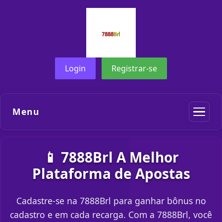
Login
Registrar-se
Menu
📱 7888Brl A Melhor
Plataforma de Apostas
Cadastre-se na 7888Brl para ganhar bônus no
cadastro e em cada recarga. Com a 7888Brl, você