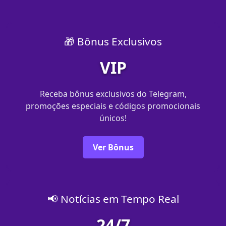
🎁 Bônus Exclusivos
VIP
Receba bônus exclusivos do Telegram,
promoções especiais e códigos promocionais
únicos!
Ver Bônus
📢 Notícias em Tempo Real
24/7