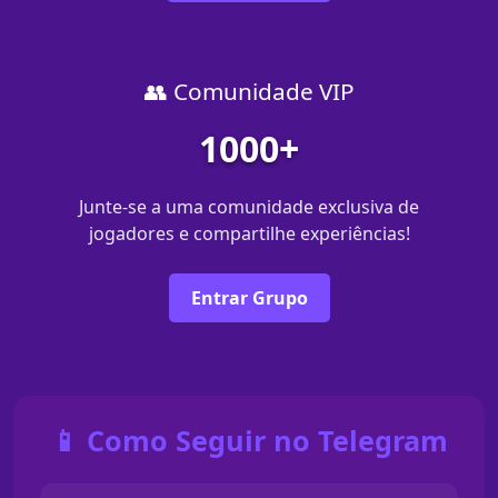
👥 Comunidade VIP
1000+
Junte-se a uma comunidade exclusiva de
jogadores e compartilhe experiências!
Entrar Grupo
📱 Como Seguir no Telegram