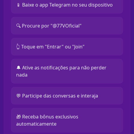
📱 Baixe o app Telegram no seu dispositivo
🔍 Procure por "@77VOficial"
👆 Toque em "Entrar" ou "Join"
🔔 Ative as notificações para não perder
nada
💬 Participe das conversas e interaja
🎁 Receba bônus exclusivos
automaticamente