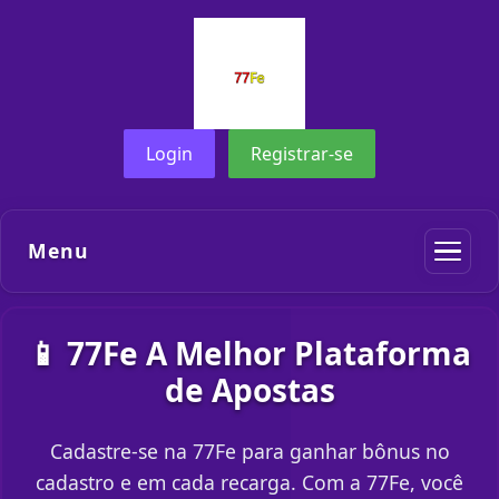
Login
Registrar-se
Menu
📱 77Fe A Melhor Plataforma
de Apostas
Cadastre-se na 77Fe para ganhar bônus no
cadastro e em cada recarga. Com a 77Fe, você