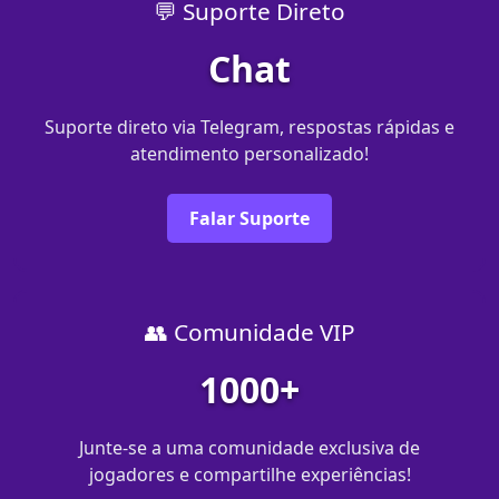
💬 Suporte Direto
Chat
Suporte direto via Telegram, respostas rápidas e
atendimento personalizado!
Falar Suporte
👥 Comunidade VIP
1000+
Junte-se a uma comunidade exclusiva de
jogadores e compartilhe experiências!