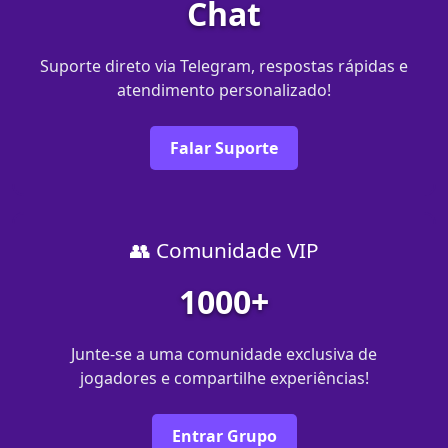
Chat
Suporte direto via Telegram, respostas rápidas e
atendimento personalizado!
Falar Suporte
👥 Comunidade VIP
1000+
Junte-se a uma comunidade exclusiva de
jogadores e compartilhe experiências!
Entrar Grupo