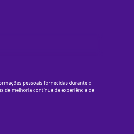
formações pessoais fornecidas durante o
ns de melhoria contínua da experiência de