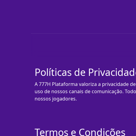
Políticas de Privacida
A 777H Plataforma valoriza a privacidade d
uso de nossos canais de comunicação. Todos
nossos jogadores.
Termos e Condições