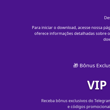
De
Para iniciar o download, acesse nossa pág
oferece informações detalhadas sobre o c
dow
🎁 Bônus Exclu
VIP
Receba bônus exclusivos do Telegra
e códigos promocionai