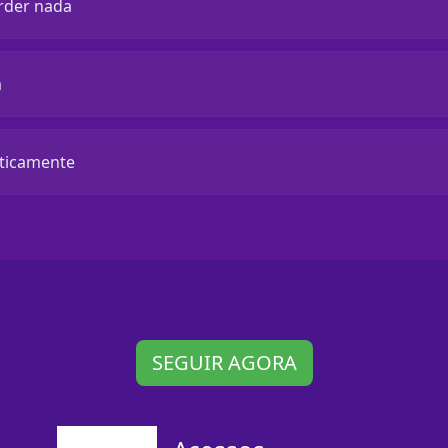
erder nada
a
aticamente
SEGUIR AGORA