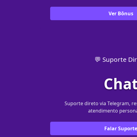
Ver Bônus
💬 Suporte Di
Cha
Suporte direto via Telegram, r
atendimento persona
Falar Suport