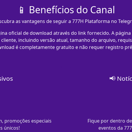
📱 Benefícios do Canal
scubra as vantagens de seguir a 777H Plataforma no Teleg
ina oficial de download através do link fornecido. A págin
liente, incluindo versão atual, tamanho do arquivo, requis
nload é completamente gratuito e não requer registro pré
sivos
📢 Notí
m, promoções especiais
Fique por dentro d
s únicos!
eventos da 77