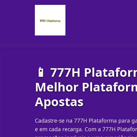
📱 777H Platafo
Melhor Platafor
Apostas
Cadastre-se na 777H Plataforma para g
e em cada recarga. Com a 777H Platafo