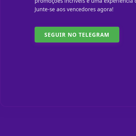
promoções incríveis e uma experiência d
Junte-se aos vencedores agora!
SEGUIR NO TELEGRAM