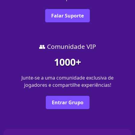
Falar Suporte
👥 Comunidade VIP
1000+
Junte-se a uma comunidade exclusiva de
jogadores e compartilhe experiências!
Entrar Grupo