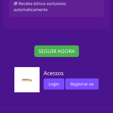
🎁 Receba bônus exclusivos
automaticamente
SEGUIR AGORA
Acessos
Login
Registrar-se