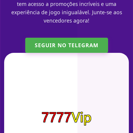
tem acesso a promoções incríveis e uma
experiência de jogo inigualável. Junte-se aos
vencedores agora!
SEGUIR NO TELEGRAM