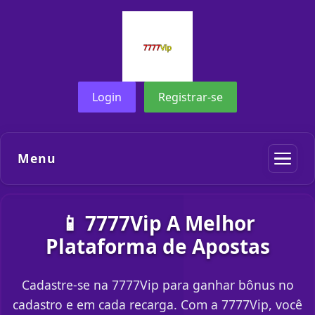
Login
Registrar-se
Menu
📱 7777Vip A Melhor
Plataforma de Apostas
Cadastre-se na 7777Vip para ganhar bônus no
cadastro e em cada recarga. Com a 7777Vip, você