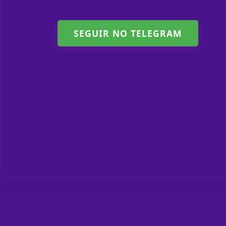
SEGUIR NO TELEGRAM