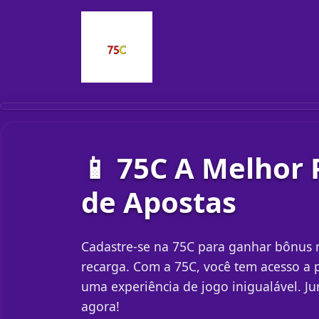
📱 75C A Melhor
de Apostas
Cadastre-se na 75C para ganhar bônus 
recarga. Com a 75C, você tem acesso a 
uma experiência de jogo inigualável. J
agora!