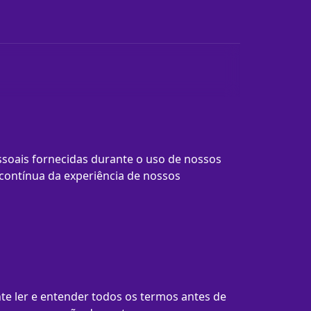
ssoais fornecidas durante o uso de nossos
 contínua da experiência de nossos
te ler e entender todos os termos antes de