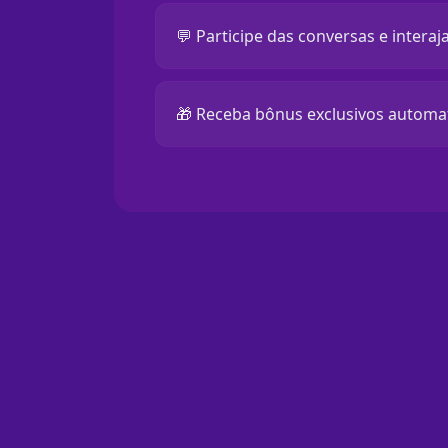
💬 Participe das conversas e interaj
🎁 Receba bônus exclusivos autom