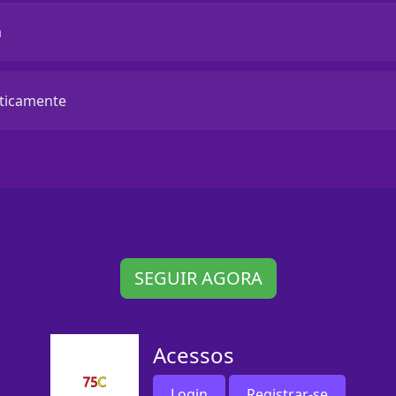
a
aticamente
SEGUIR AGORA
Acessos
Login
Registrar-se