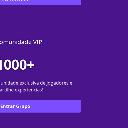
Comunidade VIP
1000+
unidade exclusiva de jogadores e
rtilhe experiências!
Entrar Grupo