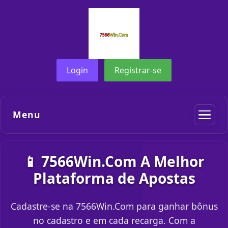
Login
Registrar-se
Menu
📱 7566Win.Com A Melhor
Plataforma de Apostas
Cadastre-se na 7566Win.Com para ganhar bônus
no cadastro e em cada recarga. Com a