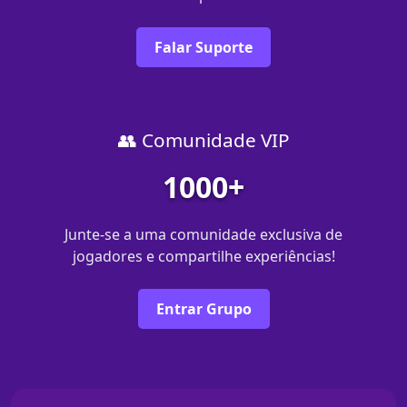
Falar Suporte
👥 Comunidade VIP
1000+
Junte-se a uma comunidade exclusiva de
jogadores e compartilhe experiências!
Entrar Grupo