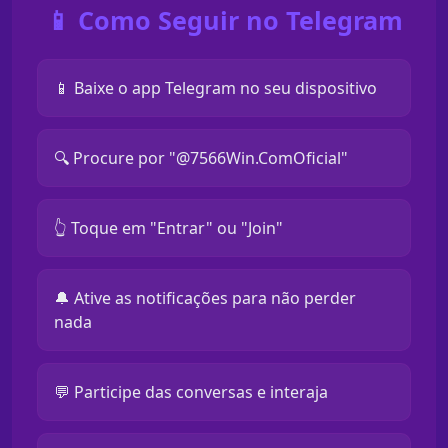
📱 Como Seguir no Telegram
📱 Baixe o app Telegram no seu dispositivo
🔍 Procure por "@7566Win.ComOficial"
👆 Toque em "Entrar" ou "Join"
🔔 Ative as notificações para não perder
nada
💬 Participe das conversas e interaja