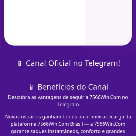
📱 Canal Oficial no Telegram!
📱 Benefícios do Canal
Descubra as vantagens de seguir a 7566Win.Com no
Telegram
Novos usuários ganham bônus na primeira recarga da
plataforma 7566Win.Com Brasil — a 7566Win.Com
garante saques instantâneos, conforto e grandes