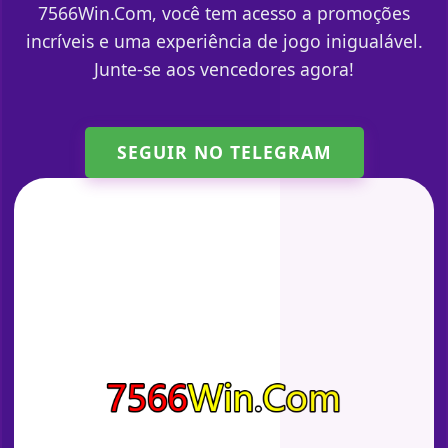
7566Win.Com, você tem acesso a promoções
incríveis e uma experiência de jogo inigualável.
Junte-se aos vencedores agora!
SEGUIR NO TELEGRAM