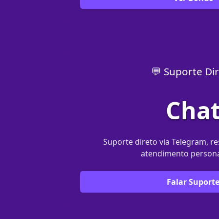
💬 Suporte Di
Cha
Suporte direto via Telegram, r
atendimento persona
Falar Suport