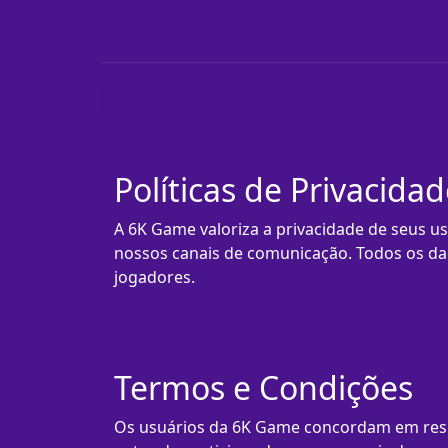
Políticas de Privacida
A 6K Game valoriza a privacidade de seus 
nossos canais de comunicação. Todos os dad
jogadores.
Termos e Condições
Os usuários da 6K Game concordam em respe