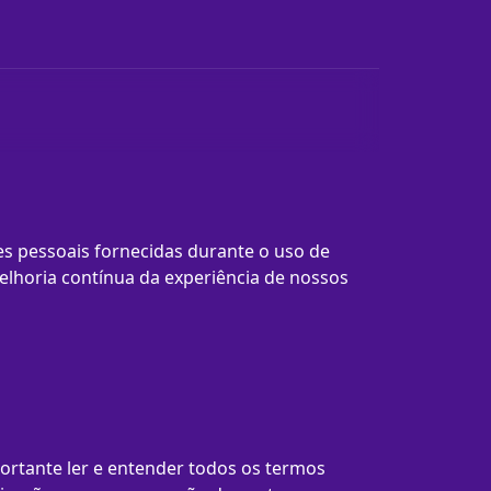
s pessoais fornecidas durante o uso de
elhoria contínua da experiência de nossos
ortante ler e entender todos os termos