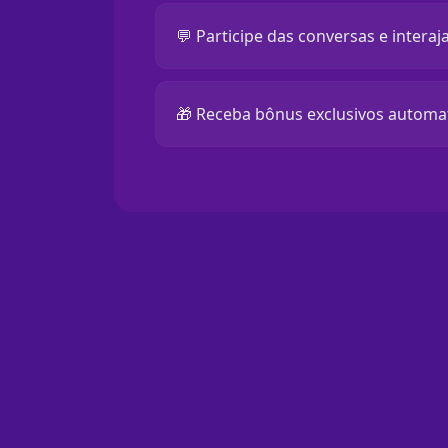
💬 Participe das conversas e interaj
🎁 Receba bônus exclusivos autom