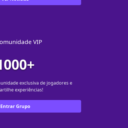
Comunidade VIP
1000+
unidade exclusiva de jogadores e
rtilhe experiências!
Entrar Grupo