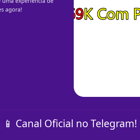
e uma experiência de
es agora!
📱 Canal Oficial no Telegram!