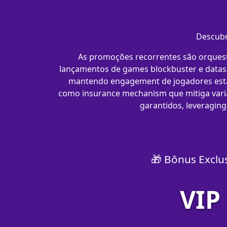
Descubr
As promoções recorrentes são orquestr
lançamentos de games blockbuster e datas
mantendo engagement de jogadores esta
como insurance mechanism que mitiga varia
garantidos, leveraging
🎁 Bônus Exclu
VIP