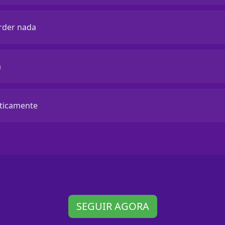
erder nada
a
aticamente
SEGUIR AGORA