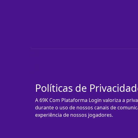
Políticas de Privacida
A 69K Com Plataforma Login valoriza a pri
durante o uso de nossos canais de comunica
experiência de nossos jogadores.