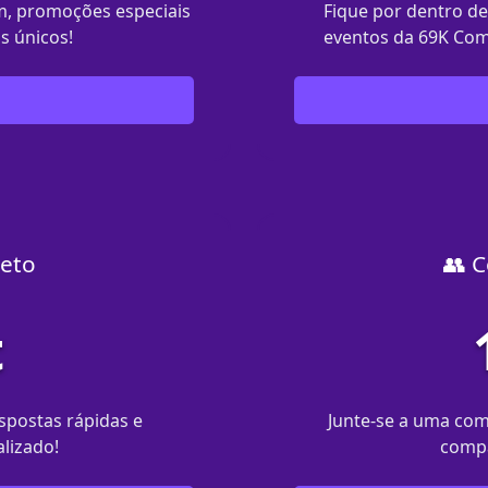
m, promoções especiais
Fique por dentro d
s únicos!
eventos da 69K Com
reto
👥 
t
espostas rápidas e
Junte-se a uma com
lizado!
compa