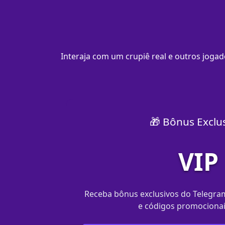
Interaja com um crupiê real e outros jogad
🎁 Bônus Exclu
VIP
Receba bônus exclusivos do Telegra
e códigos promocionai