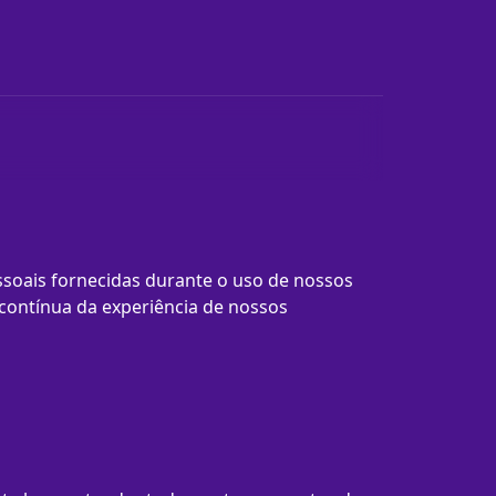
ssoais fornecidas durante o uso de nossos
 contínua da experiência de nossos