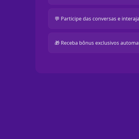
💬 Participe das conversas e interaj
🎁 Receba bônus exclusivos autom