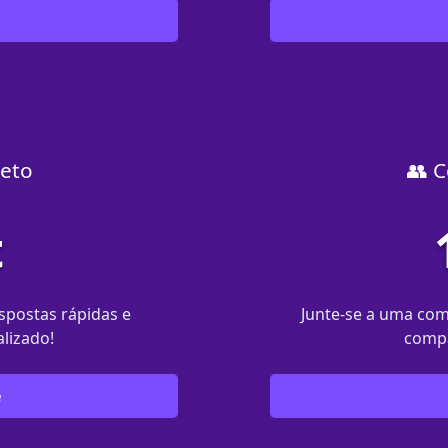
reto
👥 
t
espostas rápidas e
Junte-se a uma com
lizado!
compa
e