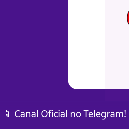
📱 Canal Oficial no Telegram!