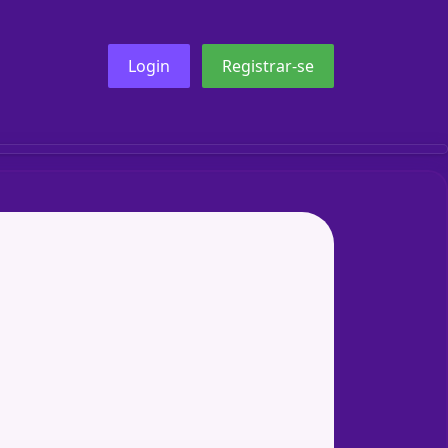
Login
Registrar-se