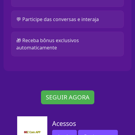
💬 Participe das conversas e interaja
🎁 Receba bônus exclusivos
automaticamente
SEGUIR AGORA
Acessos