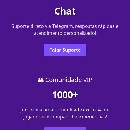
Chat
Suporte direto via Telegram, respostas rápidas e
atendimento personalizado!
Falar Suporte
👥 Comunidade VIP
1000+
Junte-se a uma comunidade exclusiva de
jogadores e compartilhe experiências!