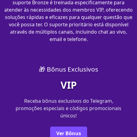
suporte Bronze é treinada especificamente para
atender às necessidades dos membros VIP, oferecendo
soluções rápidas e eficazes para qualquer questão que
você possa ter. O suporte prioritário está disponível
através de múltiplos canais, incluindo chat ao vivo,
email e telefone.
🎁 Bônus Exclusivos
VIP
Receba bônus exclusivos do Telegram,
promoções especiais e códigos promocionais
únicos!
Ver Bônus