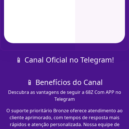
📱 Canal Oficial no Telegram!
📱 Benefícios do Canal
Descubra as vantagens de seguir a 68Z Com APP no
Telegram
O suporte prioritário Bronze oferece atendimento ao
cliente aprimorado, com tempos de resposta mais
rápidos e atenção personalizada. Nossa equipe de