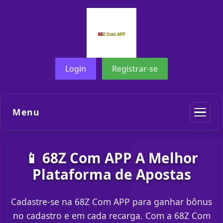
Login
Registrar-se
Menu
📱 68Z Com APP A Melhor
Plataforma de Apostas
Cadastre-se na 68Z Com APP para ganhar bônus
no cadastro e em cada recarga. Com a 68Z Com