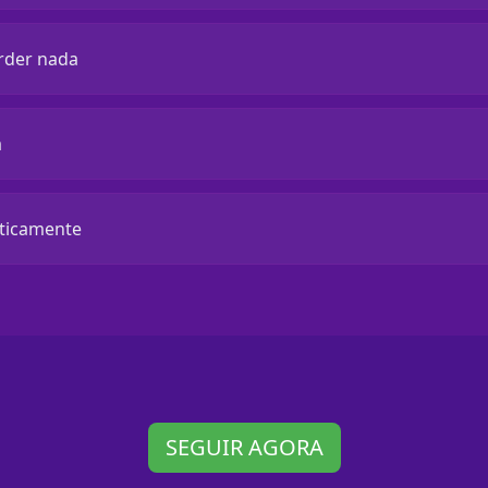
erder nada
a
aticamente
SEGUIR AGORA