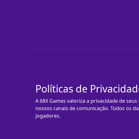
Políticas de Privacida
A 68X Games valoriza a privacidade de seu
nossos canais de comunicação. Todos os dad
jogadores.