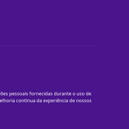
ões pessoais fornecidas durante o uso de
elhoria contínua da experiência de nossos