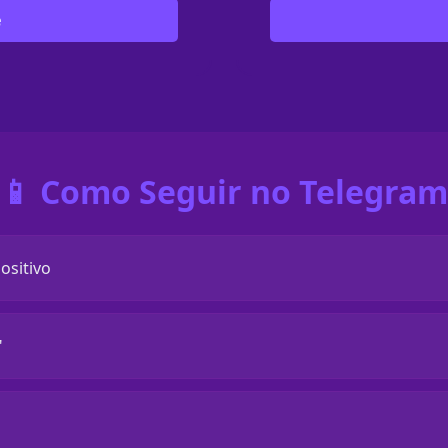
e
📱 Como Seguir no Telegram
ositivo
"