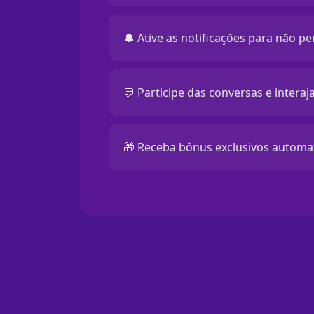
🔔 Ative as notificações para não p
💬 Participe das conversas e interaj
🎁 Receba bônus exclusivos autom