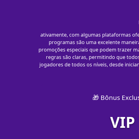
ativamente, com algumas plataformas ofe
programas são uma excelente maneira d
promoções especiais que podem trazer ma
regras são claras, permitindo que todo
jogadores de todos os níveis, desde inicia
🎁 Bônus Exclu
VIP