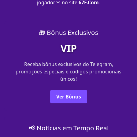
jogadores no site
67F.Com
.
🎁 Bônus Exclusivos
VIP
Receba bônus exclusivos do Telegram,
promoções especiais e códigos promocionais
únicos!
Ver Bônus
📢 Notícias em Tempo Real