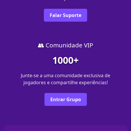
Falar Suporte
👥 Comunidade VIP
1000+
Junte-se a uma comunidade exclusiva de
jogadores e compartilhe experiências!
Entrar Grupo