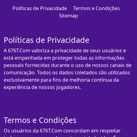
Políticas de Privacidade
Termos e Condições
Sitemap
Políticas de Privacidade
A 676T.Com valoriza a privacidade de seus usuários e
está empenhada em proteger todas as informações
pessoais fornecidas durante o uso de nossos canais de
comunicação. Todos os dados coletados são utilizados
exclusivamente para fins de melhoria contínua da
experiência de nossos jogadores.
Termos e Condições
Os usuários da 676T.Com concordam em respeitar