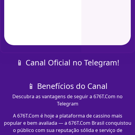
📱 Canal Oficial no Telegram!
📱 Benefícios do Canal
Descubra as vantagens de seguir a 676T.Com no
Telegram
A 676T.Com é hoje a plataforma de cassino mais
popular e bem avaliada — a 676T.Com Brasil conquistou
o público com sua reputação sólida e serviço de