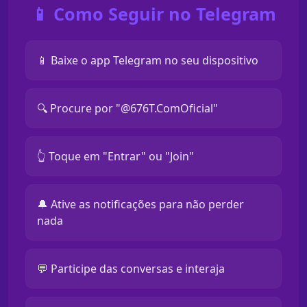
📱 Como Seguir no Telegram
📱 Baixe o app Telegram no seu dispositivo
🔍 Procure por "@676T.ComOficial"
👆 Toque em "Entrar" ou "Join"
🔔 Ative as notificações para não perder
nada
💬 Participe das conversas e interaja