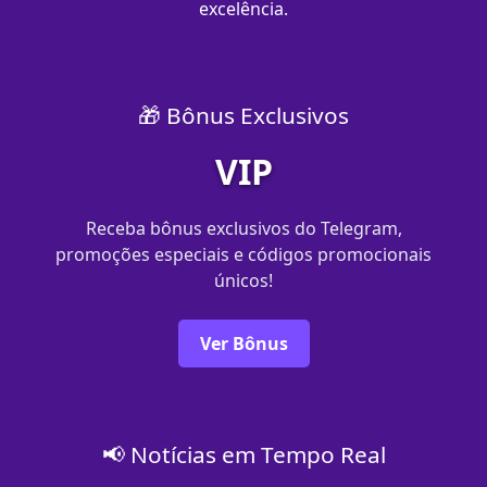
excelência.
🎁 Bônus Exclusivos
VIP
Receba bônus exclusivos do Telegram,
promoções especiais e códigos promocionais
únicos!
Ver Bônus
📢 Notícias em Tempo Real