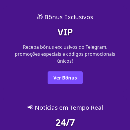
🎁 Bônus Exclusivos
VIP
Receba bônus exclusivos do Telegram,
promoções especiais e códigos promocionais
únicos!
Ver Bônus
📢 Notícias em Tempo Real
24/7