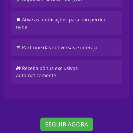
🔔 Ative as notificações para não perder
nada
💬 Participe das conversas e interaja
🎁 Receba bônus exclusivos
automaticamente
SEGUIR AGORA