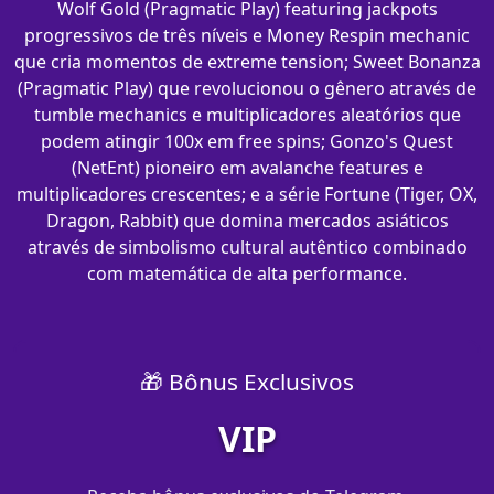
Wolf Gold (Pragmatic Play) featuring jackpots
progressivos de três níveis e Money Respin mechanic
que cria momentos de extreme tension; Sweet Bonanza
(Pragmatic Play) que revolucionou o gênero através de
tumble mechanics e multiplicadores aleatórios que
podem atingir 100x em free spins; Gonzo's Quest
(NetEnt) pioneiro em avalanche features e
multiplicadores crescentes; e a série Fortune (Tiger, OX,
Dragon, Rabbit) que domina mercados asiáticos
através de simbolismo cultural autêntico combinado
com matemática de alta performance.
🎁 Bônus Exclusivos
VIP