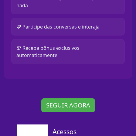
nada
💬 Participe das conversas e interaja
🎁 Receba bônus exclusivos
automaticamente
SEGUIR AGORA
Acessos