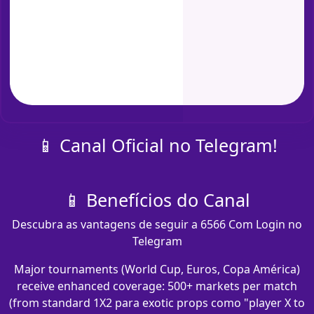
📱 Canal Oficial no Telegram!
📱 Benefícios do Canal
Descubra as vantagens de seguir a 6566 Com Login no
Telegram
Major tournaments (World Cup, Euros, Copa América)
receive enhanced coverage: 500+ markets per match
(from standard 1X2 para exotic props como "player X to