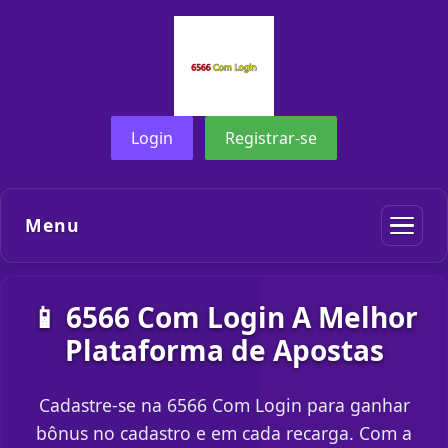
Login
Registrar-se
Menu
📱 6566 Com Login A Melhor
Plataforma de Apostas
Cadastre-se na 6566 Com Login para ganhar
bônus no cadastro e em cada recarga. Com a