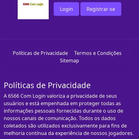
Login
Registrar-se
Políticas de Privacidade
Termos e Condições
Sitemap
Políticas de Privacidade
A 6566 Com Login valoriza a privacidade de seus
usuários e está empenhada em proteger todas as
informações pessoais fornecidas durante o uso de
nossos canais de comunicação. Todos os dados
coletados são utilizados exclusivamente para fins de
melhoria contínua da experiência de nossos jogadores.