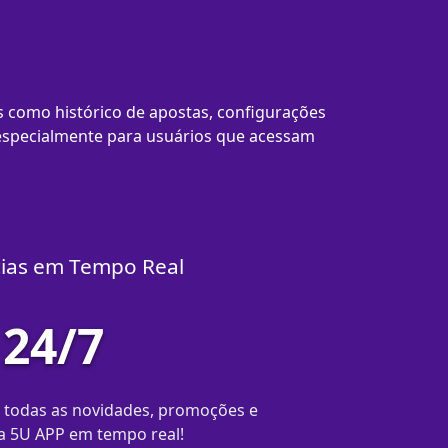
 como histórico de apostas, configurações
 especialmente para usuários que acessam
cias em Tempo Real
24/7
e todas as novidades, promoções e
a 5U APP em tempo real!