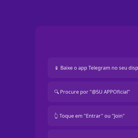
📱 Baixe o app Telegram no seu disp
🔍 Procure por "@5U APPOficial"
👆 Toque em "Entrar" ou "Join"