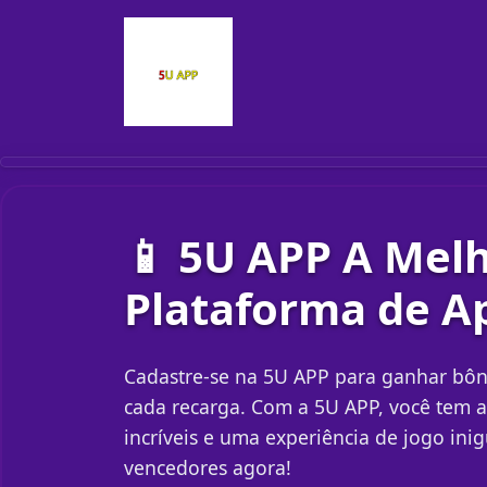
📱 5U APP A Mel
Plataforma de A
Cadastre-se na 5U APP para ganhar bôn
cada recarga. Com a 5U APP, você tem 
incríveis e uma experiência de jogo inig
vencedores agora!