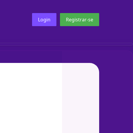
Login
Registrar-se