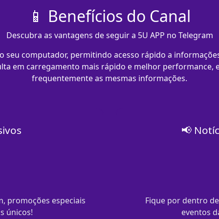
📱 Benefícios do Canal
Descubra as vantagens de seguir a 5U APP no Telegram
o seu computador, permitindo acesso rápido a informações
sulta em carregamento mais rápido e melhor performance,
frequentemente as mesmas informações.
sivos
📢 Notí
m, promoções especiais
Fique por dentro d
s únicos!
eventos d