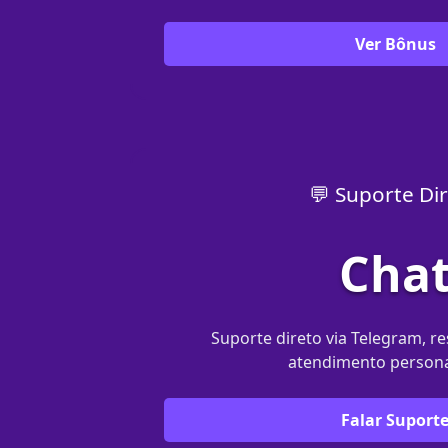
Ver Bônus
💬 Suporte Di
Cha
Suporte direto via Telegram, r
atendimento persona
Falar Suport