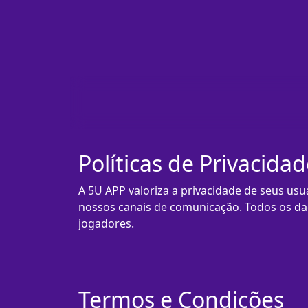
Políticas de Privacida
A 5U APP valoriza a privacidade de seus us
nossos canais de comunicação. Todos os dad
jogadores.
Termos e Condições