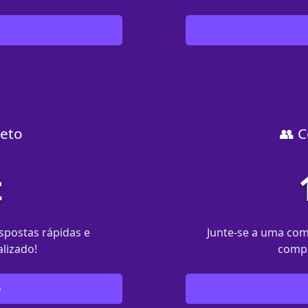
reto
👥 
t
espostas rápidas e
Junte-se a uma com
lizado!
compa
e