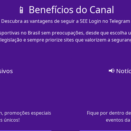
📱 Benefícios do Canal
Descubra as vantagens de seguir a 5EE Login no Telegram
sportivas no Brasil sem preocupações, desde que escolha
 legislação e sempre priorize sites que valorizem a seguran
sivos
📢 Notí
m, promoções especiais
Fique por dentro d
s únicos!
eventos da