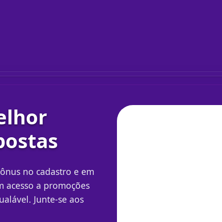
elhor
postas
bônus no cadastro e em
em acesso a promoções
ualável. Junte-se aos