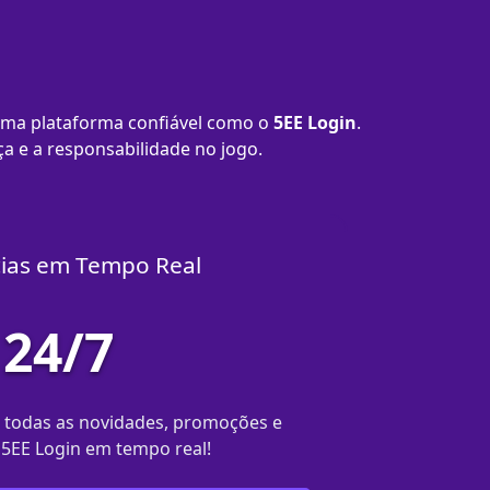
 uma plataforma confiável como o
5EE Login
.
ça e a responsabilidade no jogo.
cias em Tempo Real
24/7
e todas as novidades, promoções e
 5EE Login em tempo real!