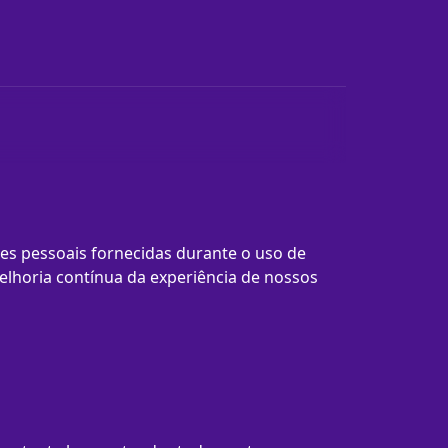
es pessoais fornecidas durante o uso de
elhoria contínua da experiência de nossos