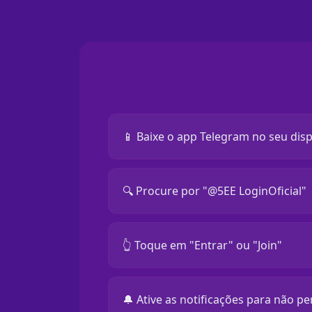
📱 Baixe o app Telegram no seu disp
🔍 Procure por "@5EE LoginOficial"
👆 Toque em "Entrar" ou "Join"
🔔 Ative as notificações para não p