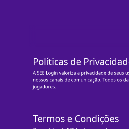
Políticas de Privacida
A 5EE Login valoriza a privacidade de seus
nossos canais de comunicação. Todos os dad
jogadores.
Termos e Condições