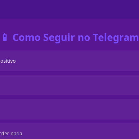
📱 Como Seguir no Telegram
ositivo
erder nada