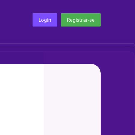
Login
Registrar-se