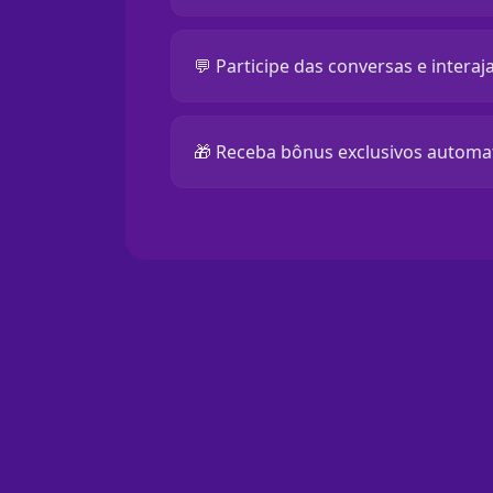
💬 Participe das conversas e interaj
🎁 Receba bônus exclusivos autom