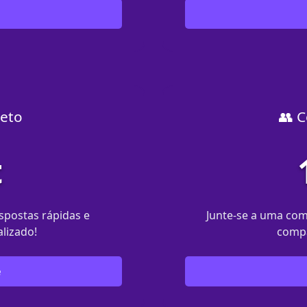
reto
👥 
t
espostas rápidas e
Junte-se a uma com
lizado!
compa
e