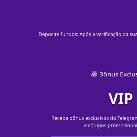
Deposite fundos: Após a verificação da s
🎁 Bônus Exclu
VIP
Receba bônus exclusivos do Telegra
e códigos promocionai