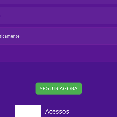
a
aticamente
SEGUIR AGORA
Acessos