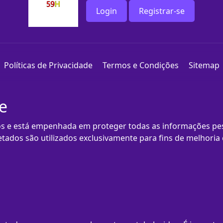
Login
Registrar-se
Políticas de Privacidade
Termos e Condições
Sitemap
de
ios e está empenhada em proteger todas as informações pe
tados são utilizados exclusivamente para fins de melhoria