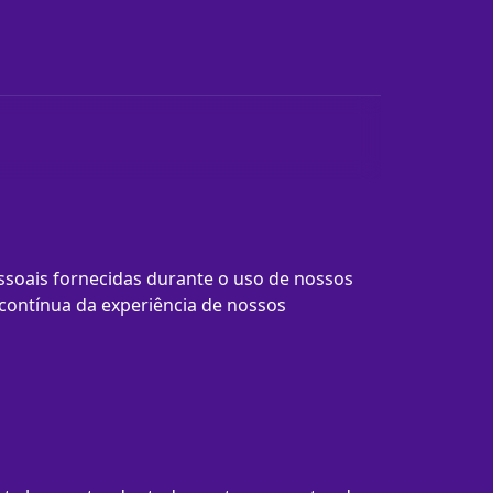
ssoais fornecidas durante o uso de nossos
 contínua da experiência de nossos