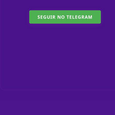
SEGUIR NO TELEGRAM