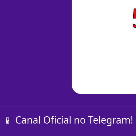
📱 Canal Oficial no Telegram!