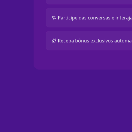
💬 Participe das conversas e interaj
🎁 Receba bônus exclusivos autom