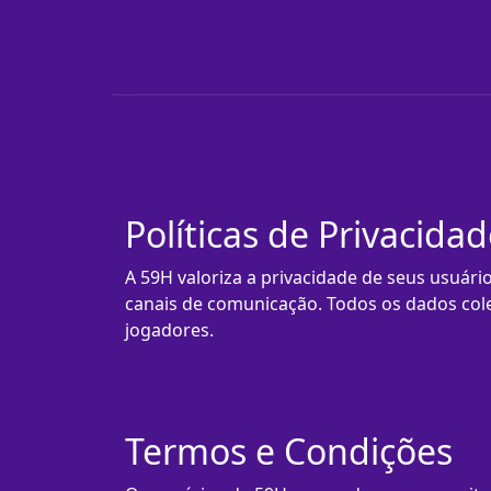
Políticas de Privacida
A 59H valoriza a privacidade de seus usuár
canais de comunicação. Todos os dados cole
jogadores.
Termos e Condições