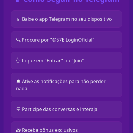
📱 Baixe o app Telegram no seu dispositivo
🔍 Procure por "@57E LoginOficial"
👆 Toque em "Entrar" ou "Join"
🔔 Ative as notificações para não perder
nada
💬 Participe das conversas e interaja
🎁 Receba bônus exclusivos