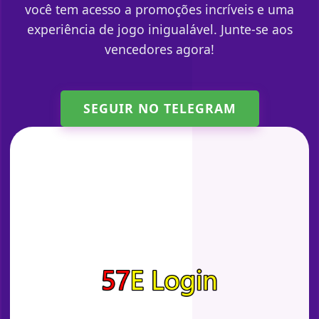
você tem acesso a promoções incríveis e uma
experiência de jogo inigualável. Junte-se aos
vencedores agora!
SEGUIR NO TELEGRAM