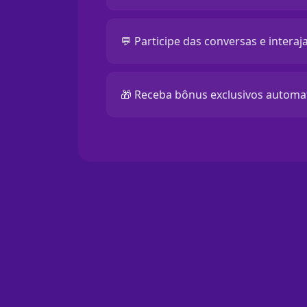
💬 Participe das conversas e interaj
🎁 Receba bônus exclusivos autom