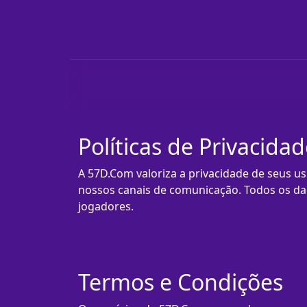
Políticas de Privacida
A 57D.Com valoriza a privacidade de seus 
nossos canais de comunicação. Todos os dad
jogadores.
Termos e Condições