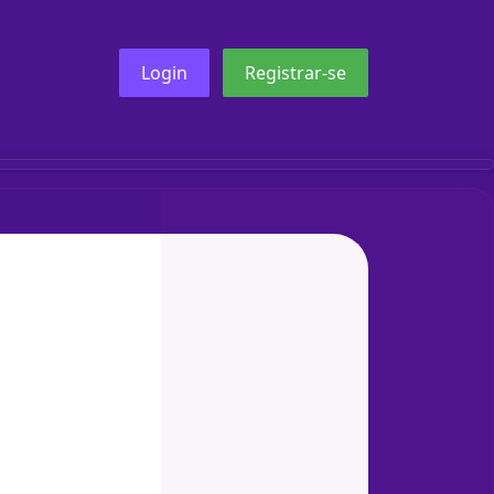
Login
Registrar-se