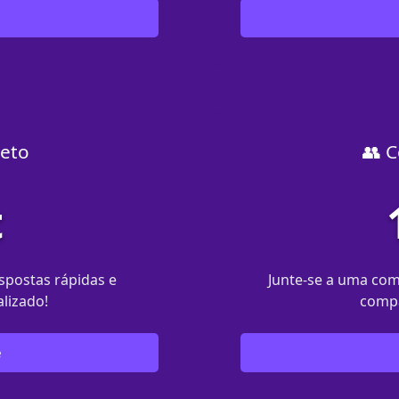
reto
👥 
t
espostas rápidas e
Junte-se a uma com
lizado!
compa
e