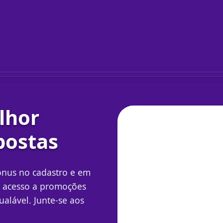
lhor
postas
ônus no cadastro e em
m acesso a promoções
ualável. Junte-se aos