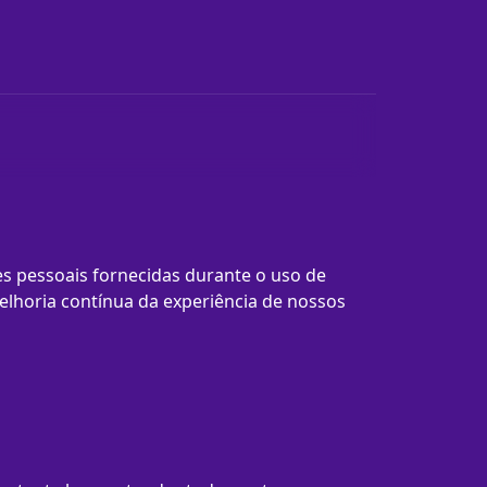
s pessoais fornecidas durante o uso de
elhoria contínua da experiência de nossos