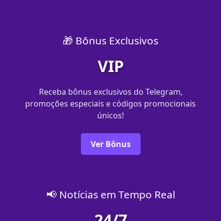
🎁 Bônus Exclusivos
VIP
Receba bônus exclusivos do Telegram,
promoções especiais e códigos promocionais
únicos!
Ver Bônus
📢 Notícias em Tempo Real
24/7