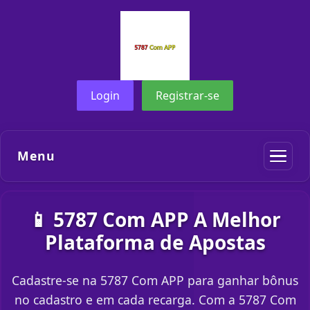
Login
Registrar-se
Menu
📱 5787 Com APP A Melhor
Plataforma de Apostas
Cadastre-se na 5787 Com APP para ganhar bônus
no cadastro e em cada recarga. Com a 5787 Com