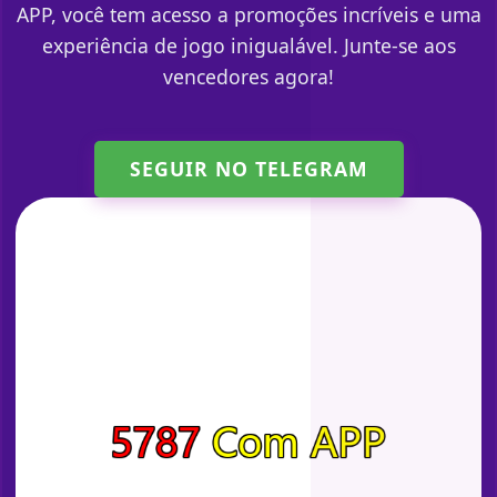
APP, você tem acesso a promoções incríveis e uma
experiência de jogo inigualável. Junte-se aos
vencedores agora!
SEGUIR NO TELEGRAM