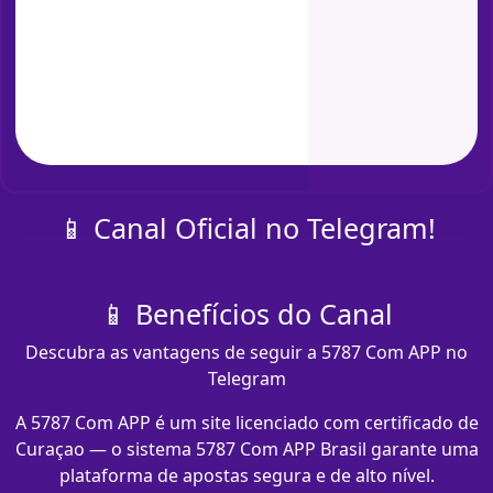
📱 Canal Oficial no Telegram!
📱 Benefícios do Canal
Descubra as vantagens de seguir a 5787 Com APP no
Telegram
A 5787 Com APP é um site licenciado com certificado de
Curaçao — o sistema 5787 Com APP Brasil garante uma
plataforma de apostas segura e de alto nível.