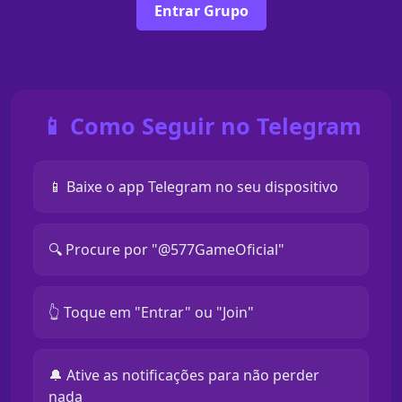
Entrar Grupo
📱 Como Seguir no Telegram
📱 Baixe o app Telegram no seu dispositivo
🔍 Procure por "@577GameOficial"
👆 Toque em "Entrar" ou "Join"
🔔 Ative as notificações para não perder
nada