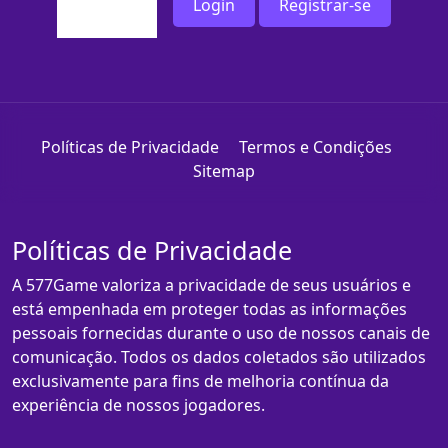
Login
Registrar-se
Políticas de Privacidade
Termos e Condições
Sitemap
Políticas de Privacidade
A 577Game valoriza a privacidade de seus usuários e
está empenhada em proteger todas as informações
pessoais fornecidas durante o uso de nossos canais de
comunicação. Todos os dados coletados são utilizados
exclusivamente para fins de melhoria contínua da
experiência de nossos jogadores.