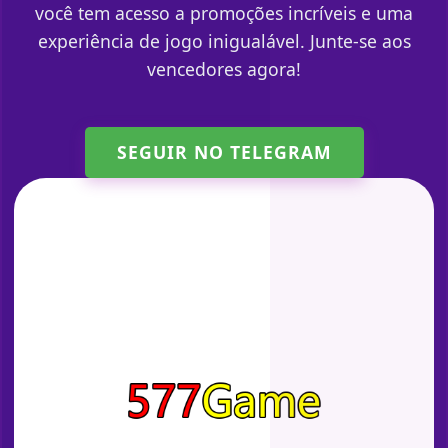
você tem acesso a promoções incríveis e uma
experiência de jogo inigualável. Junte-se aos
vencedores agora!
SEGUIR NO TELEGRAM