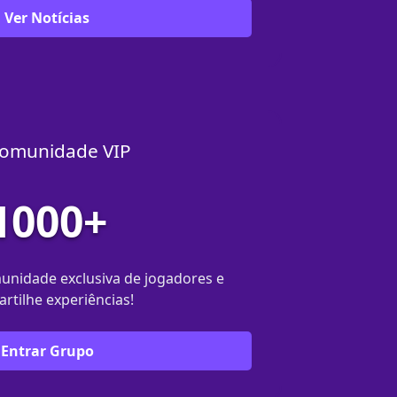
Ver Notícias
Comunidade VIP
1000+
unidade exclusiva de jogadores e
rtilhe experiências!
Entrar Grupo