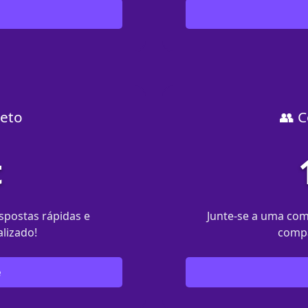
reto
👥 
t
espostas rápidas e
Junte-se a uma com
lizado!
compa
e