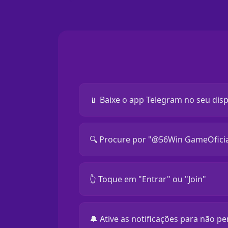
📱 Baixe o app Telegram no seu disp
🔍 Procure por "@56Win GameOficia
👆 Toque em "Entrar" ou "Join"
🔔 Ative as notificações para não p