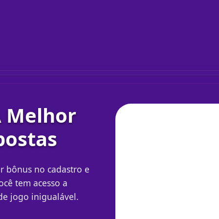
A Melhor
postas
r bônus no cadastro e
ocê tem acesso a
e jogo inigualável.