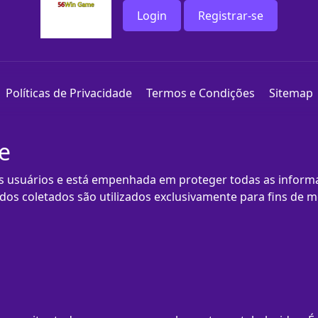
Login
Registrar-se
Políticas de Privacidade
Termos e Condições
Sitemap
de
us usuários e está empenhada em proteger todas as inform
os coletados são utilizados exclusivamente para fins de m