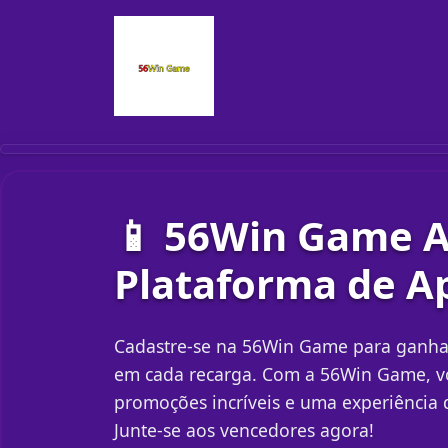
📱 56Win Game 
Plataforma de A
Cadastre-se na 56Win Game para ganha
em cada recarga. Com a 56Win Game, v
promoções incríveis e uma experiência d
Junte-se aos vencedores agora!