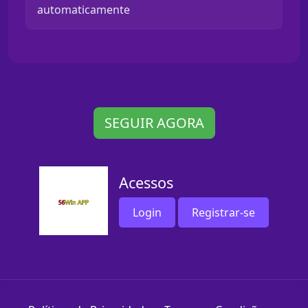
automaticamente
SEGUIR AGORA
Acessos
Login
Registrar-se