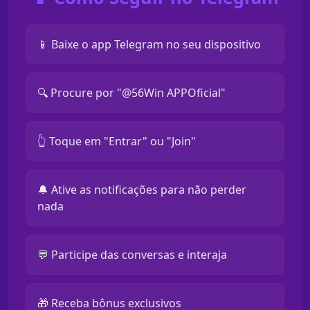
📱 Baixe o app Telegram no seu dispositivo
🔍 Procure por "@56Win APPOficial"
👆 Toque em "Entrar" ou "Join"
🔔 Ative as notificações para não perder
nada
💬 Participe das conversas e interaja
🎁 Receba bônus exclusivos