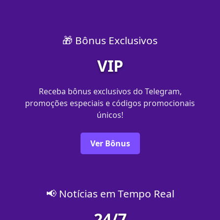
🎁 Bônus Exclusivos
VIP
Receba bônus exclusivos do Telegram,
promoções especiais e códigos promocionais
únicos!
Ver Bônus
📢 Notícias em Tempo Real
24/7