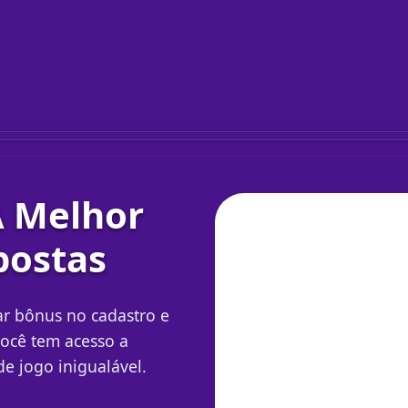
A Melhor
postas
r bônus no cadastro e
ocê tem acesso a
e jogo inigualável.