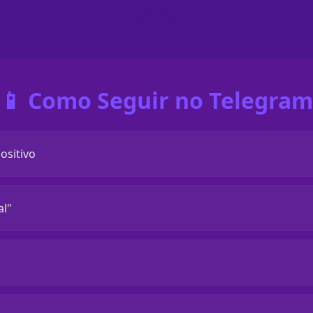
📱 Como Seguir no Telegram
ositivo
al"