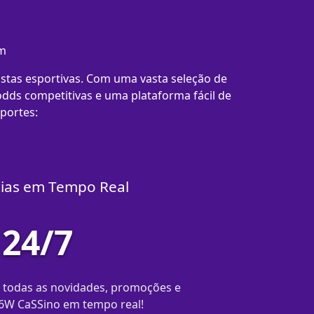
am
stas esportivas. Com uma vasta seleção de
dds competitivas e uma plataforma fácil de
sportes:
cias em Tempo Real
24/7
e todas as novidades, promoções e
6W CaSSino em tempo real!