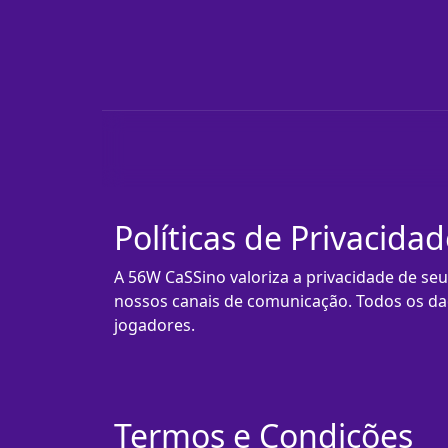
Políticas de Privacida
A 56W CaSSino valoriza a privacidade de se
nossos canais de comunicação. Todos os dad
jogadores.
Termos e Condições