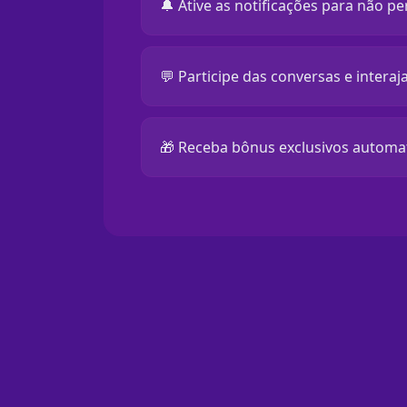
🔔 Ative as notificações para não p
💬 Participe das conversas e interaj
🎁 Receba bônus exclusivos autom