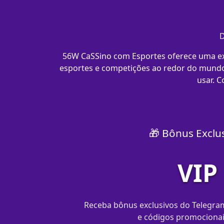
D
56W CaSSino com​ Esportes oferece uma ex
esportes e competições ao redor do mundo,
usar. C
🎁 Bônus Exclu
VIP
Receba bônus exclusivos do Telegra
e códigos promocionai