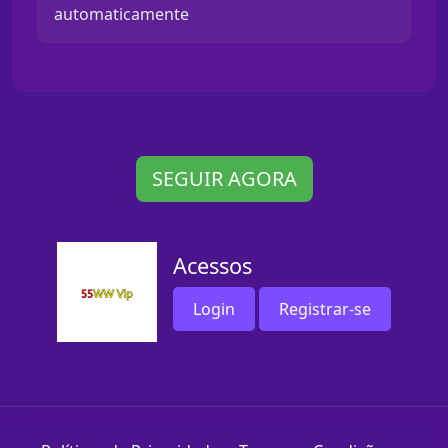
automaticamente
SEGUIR AGORA
Acessos
Login
Registrar-se