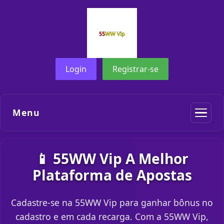
Login
Registrar-se
Menu
📱 55WW Vip A Melhor
Plataforma de Apostas
Cadastre-se na 55WW Vip para ganhar bônus no
cadastro e em cada recarga. Com a 55WW Vip,