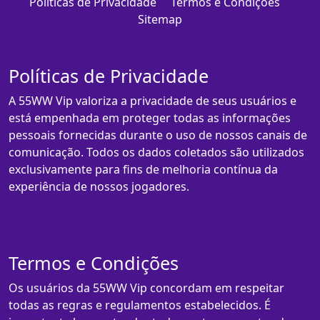
Políticas de Privacidade
Termos e Condições
Sitemap
Políticas de Privacidade
A 55WW Vip valoriza a privacidade de seus usuários e
está empenhada em proteger todas as informações
pessoais fornecidas durante o uso de nossos canais de
comunicação. Todos os dados coletados são utilizados
exclusivamente para fins de melhoria contínua da
experiência de nossos jogadores.
Termos e Condições
Os usuários da 55WW Vip concordam em respeitar
todas as regras e regulamentos estabelecidos. É