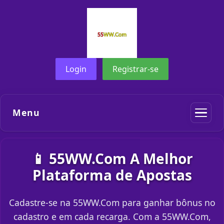
Login
Registrar-se
Menu
📱 55WW.Com A Melhor
Plataforma de Apostas
Cadastre-se na 55WW.Com para ganhar bônus no
cadastro e em cada recarga. Com a 55WW.Com,