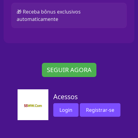
🎁 Receba bônus exclusivos
automaticamente
SEGUIR AGORA
Acessos
Login
Registrar-se