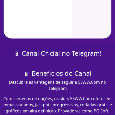
📱 Canal Oficial no Telegram!
📱 Benefícios do Canal
Descubra as vantagens de seguir a 55WW.Com no
Telegram
Com centenas de opções, os slots 55WW.Com oferecem
temas variados, jackpots progressivos, rodadas grátis e
gráficos em alta definição. Provedores como PG Soft,