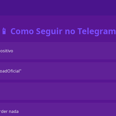
📱 Como Seguir no Telegram
ositivo
adOficial"
erder nada