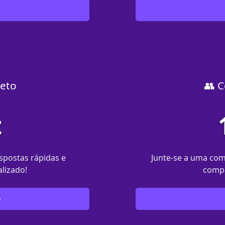
reto
👥 
t
espostas rápidas e
Junte-se a uma com
lizado!
compa
e