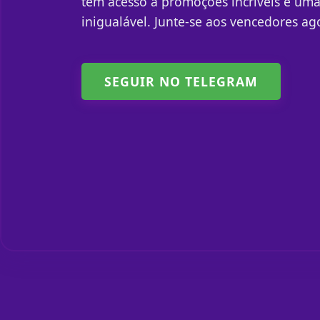
tem acesso a promoções incríveis e uma
inigualável. Junte-se aos vencedores ag
SEGUIR NO TELEGRAM