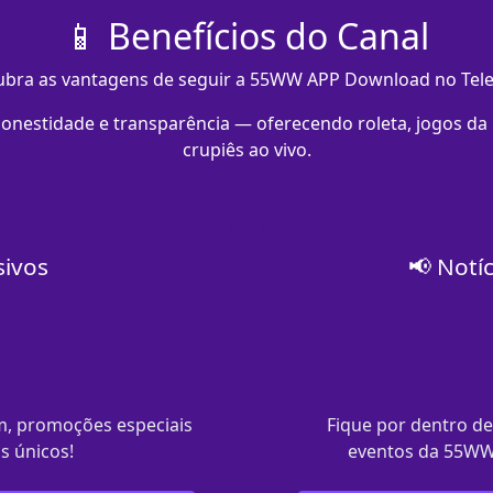
📱 Benefícios do Canal
ubra as vantagens de seguir a 55WW APP Download no Tel
nestidade e transparência — oferecendo roleta, jogos da 
crupiês ao vivo.
sivos
📢 Notí
m, promoções especiais
Fique por dentro d
s únicos!
eventos da 55WW