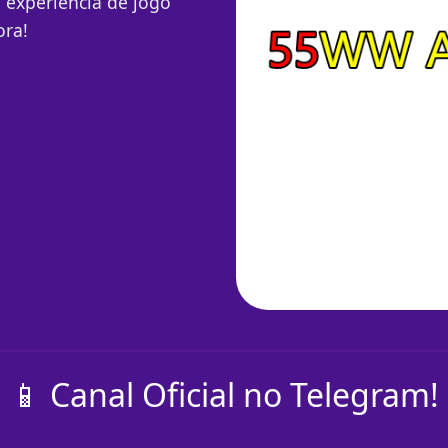
 experiência de jogo
ora!
📱 Canal Oficial no Telegram!