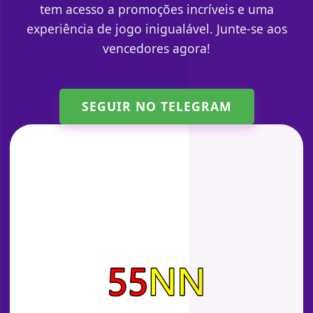
tem acesso a promoções incríveis e uma
experiência de jogo inigualável. Junte-se aos
vencedores agora!
SEGUIR NO TELEGRAM