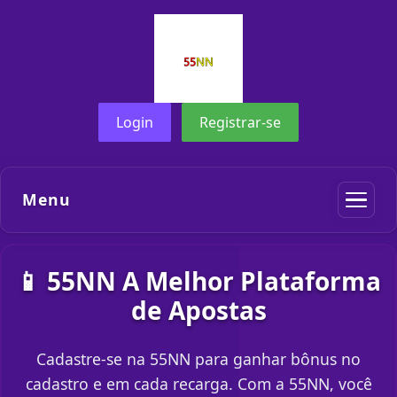
Login
Registrar-se
Menu
📱 55NN A Melhor Plataforma
de Apostas
Cadastre-se na 55NN para ganhar bônus no
cadastro e em cada recarga. Com a 55NN, você