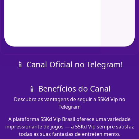
📱 Canal Oficial no Telegram!
📱 Benefícios do Canal
Descubra as vantagens de seguir a 55Kd Vip no
Telegram
A plataforma 55Kd Vip Brasil oferece uma variedade
impressionante de jogos — a 55Kd Vip sempre satisfaz
todas as suas fantasias de entretenimento.