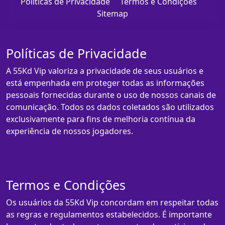
Políticas de Privacidade
Termos e Condições
Sitemap
Políticas de Privacidade
A 55Kd Vip valoriza a privacidade de seus usuários e
está empenhada em proteger todas as informações
pessoais fornecidas durante o uso de nossos canais de
comunicação. Todos os dados coletados são utilizados
exclusivamente para fins de melhoria contínua da
experiência de nossos jogadores.
Termos e Condições
Os usuários da 55Kd Vip concordam em respeitar todas
as regras e regulamentos estabelecidos. É importante