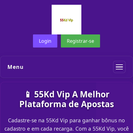
Login
Registrar-se
Menu
📱 55Kd Vip A Melhor
Plataforma de Apostas
Cadastre-se na 55Kd Vip para ganhar bônus no
cadastro e em cada recarga. Com a 55Kd Vip, você