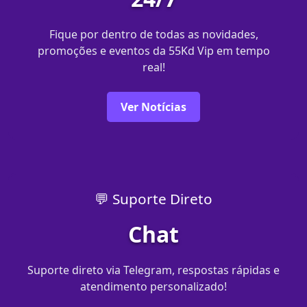
Fique por dentro de todas as novidades,
promoções e eventos da 55Kd Vip em tempo
real!
Ver Notícias
💬 Suporte Direto
Chat
Suporte direto via Telegram, respostas rápidas e
atendimento personalizado!