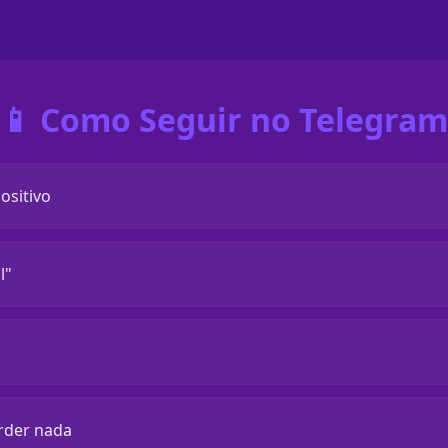
📱 Como Seguir no Telegram
ositivo
l"
erder nada