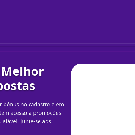
 Melhor
postas
r bônus no cadastro e em
 tem acesso a promoções
ualável. Junte-se aos