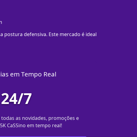
m
a postura defensiva. Este mercado é ideal
cias em Tempo Real
24/7
e todas as novidades, promoções e
55K CaSSino em tempo real!