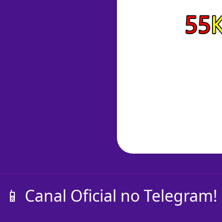
📱 Canal Oficial no Telegram!