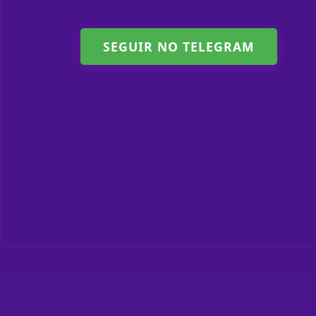
SEGUIR NO TELEGRAM