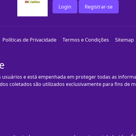
Login
Registrar-se
Políticas de Privacidade
Termos e Condições
Sitemap
de
us usuários e está empenhada em proteger todas as inform
os coletados são utilizados exclusivamente para fins de m