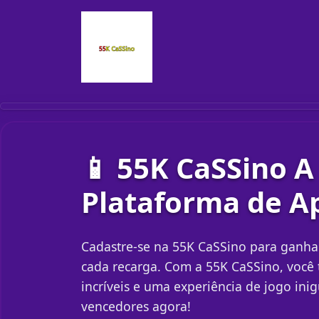
📱 55K CaSSino A
Plataforma de A
Cadastre-se na 55K CaSSino para ganha
cada recarga. Com a 55K CaSSino, você
incríveis e uma experiência de jogo inig
vencedores agora!