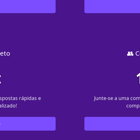
reto
👥 
t
espostas rápidas e
Junte-se a uma com
lizado!
compa
e