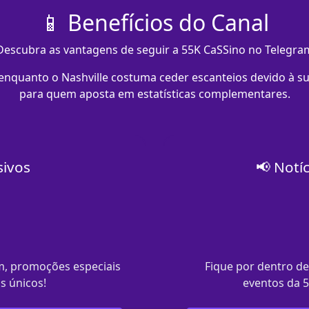
📱 Benefícios do Canal
Descubra as vantagens de seguir a 55K CaSSino no Telegra
nquanto o Nashville costuma ceder escanteios devido à su
para quem aposta em estatísticas complementares.
sivos
📢 Notí
m, promoções especiais
Fique por dentro d
s únicos!
eventos da 