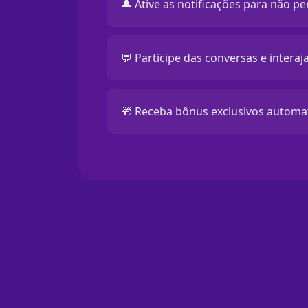
🔔 Ative as notificações para não p
💬 Participe das conversas e interaj
🎁 Receba bônus exclusivos autom