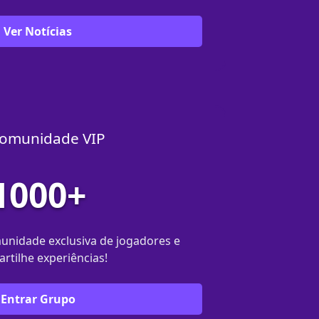
Ver Notícias
Comunidade VIP
1000+
unidade exclusiva de jogadores e
rtilhe experiências!
Entrar Grupo