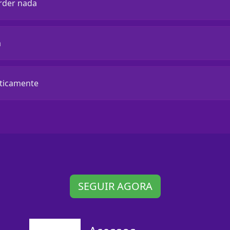
erder nada
a
aticamente
SEGUIR AGORA