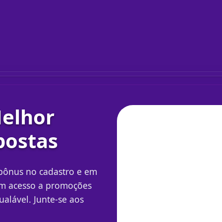
Melhor
postas
bônus no cadastro e em
em acesso a promoções
ualável. Junte-se aos