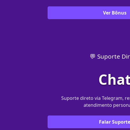
Ver Bônus
💬 Suporte Di
Cha
Suporte direto via Telegram, r
atendimento persona
Falar Suport