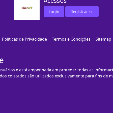
Acessos
Login
Registrar-se
Políticas de Privacidade
Termos e Condições
Sitemap
de
 usuários e está empenhada em proteger todas as informaç
os coletados são utilizados exclusivamente para fins de m