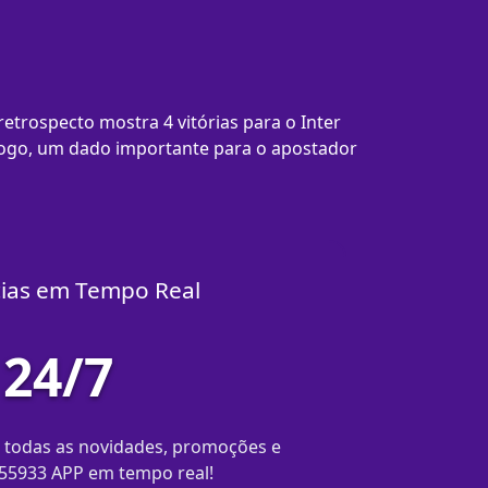
 retrospecto mostra 4 vitórias para o Inter
 jogo, um dado importante para o apostador
cias em Tempo Real
24/7
e todas as novidades, promoções e
 55933 APP em tempo real!