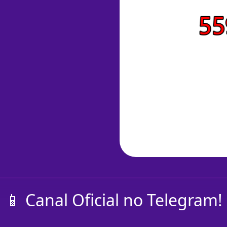
📱 Canal Oficial no Telegram!