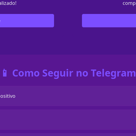
lizado!
compa
e
📱 Como Seguir no Telegram
ositivo