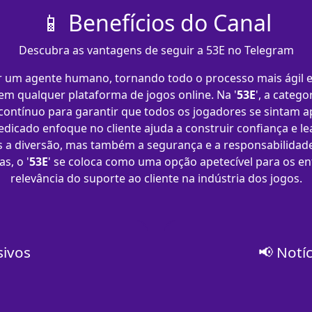
📱 Benefícios do Canal
Descubra as vantagens de seguir a 53E no Telegram
um agente humano, tornando todo o processo mais ágil e ef
em qualquer plataforma de jogos online. Na '
53E
', a categ
contínuo para garantir que todos os jogadores se sintam 
edicado enfoque no cliente ajuda a construir confiança e 
s a diversão, mas também a segurança e a responsabilidad
s, o '
53E
' se coloca como uma opção apetecível para os en
relevância do suporte ao cliente na indústria dos jogos.
sivos
📢 Notí