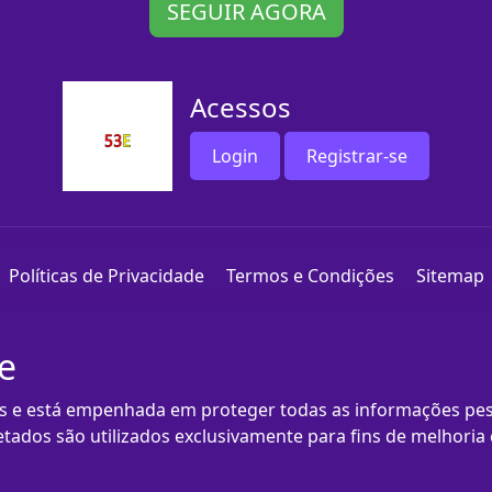
SEGUIR AGORA
Acessos
Login
Registrar-se
Políticas de Privacidade
Termos e Condições
Sitemap
de
ios e está empenhada em proteger todas as informações pe
tados são utilizados exclusivamente para fins de melhoria