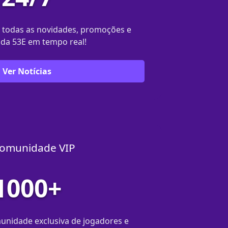
e todas as novidades, promoções e
 da 53E em tempo real!
Ver Notícias
Comunidade VIP
1000+
unidade exclusiva de jogadores e