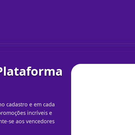
Plataforma
no cadastro e em cada
promoções incríveis e
unte-se aos vencedores