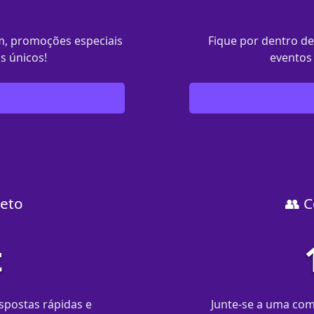
m, promoções especiais
Fique por dentro d
s únicos!
eventos
reto
👥 
t
espostas rápidas e
Junte-se a uma com