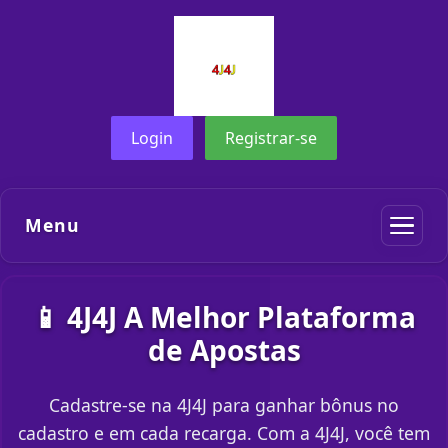
Login
Registrar-se
Menu
📱 4J4J A Melhor Plataforma
de Apostas
Cadastre-se na 4J4J para ganhar bônus no
cadastro e em cada recarga. Com a 4J4J, você tem