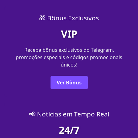
🎁 Bônus Exclusivos
VIP
Receba bônus exclusivos do Telegram,
promoções especiais e códigos promocionais
únicos!
Ver Bônus
📢 Notícias em Tempo Real
24/7